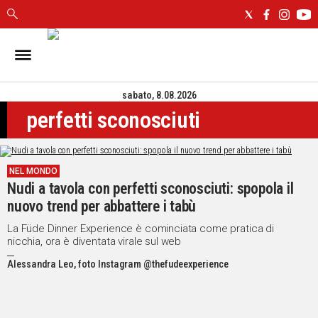
IN
SARDEGNA
sabato, 8.08.2026
CAGLIARI
perfetti sconosciuti
SASSARI
NUORO
ORISTANO
NEL MONDO
SULCIS
Nudi a tavola con perfetti sconosciuti: spopola il
GALLURA
nuovo trend per abbattere i tabù
OGLIASTRA
MEDIO
La Füde Dinner Experience è cominciata come pratica di
nicchia, ora è diventata virale sul web
CAMPIDANO
Alessandra Leo, foto Instagram @thefudeexperience
ALTRE
NOTIZIE
POLITICA