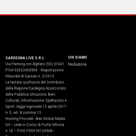
IN
ITALIA
NEL
MONDO
SPORT
EVENTI
STORIE
CHI SIAMO
SARDEGNA LIVE S.R.L.
Via Fleming snc Alghero (SS) 07041
Redazione
VIDEO
P.IVA 02622400906 - Registrazione
tribunale di Sassari n. 3/2013
La testata usufruisce del contributo
Vai
della Regione Sardegna Assessorato
della Pubblica Istruzione, Beni
Culturali, Informazione, Spettacolo e
Sport. legge regionale 13 aprile 2017
UNISCITI
n. 5, art. 8 comma 13
Hosting Provider: Atex Global Media
AL CANALE
Srl – sede in Corso di Porta Vittoria
WHATSAPP
n.18 – P.IVA IT05518120968​–