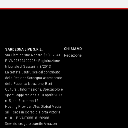
IN
ITALIA
NEL
MONDO
SPORT
EVENTI
STORIE
CHI SIAMO
SARDEGNA LIVE S.R.L.
Via Fleming snc Alghero (SS) 07041
Redazione
P.IVA 02622400906 - Registrazione
VIDEO
tribunale di Sassari n. 3/2013
La testata usufruisce del contributo
della Regione Sardegna Assessorato
Vai
della Pubblica Istruzione, Beni
Culturali, Informazione, Spettacolo e
Sport. legge regionale 13 aprile 2017
n. 5, art. 8 comma 13
UNISCITI
Hosting Provider: Atex Global Media
AL CANALE
Srl – sede in Corso di Porta Vittoria
n.18 – P.IVA IT05518120968​–
WHATSAPP
Servizio erogato tramite Amazon