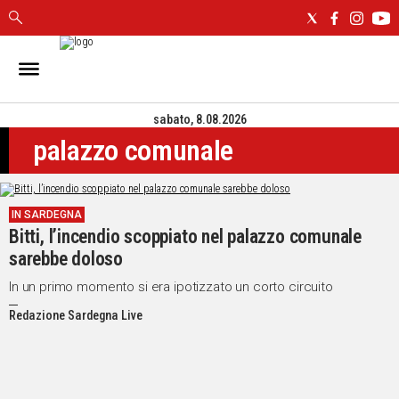
IN
SARDEGNA
sabato, 8.08.2026
CAGLIARI
palazzo comunale
SASSARI
NUORO
ORISTANO
IN SARDEGNA
SULCIS
Bitti, l’incendio scoppiato nel palazzo comunale
GALLURA
sarebbe doloso
OGLIASTRA
MEDIO
In un primo momento si era ipotizzato un corto circuito
CAMPIDANO
Redazione Sardegna Live
ALTRE
NOTIZIE
POLITICA