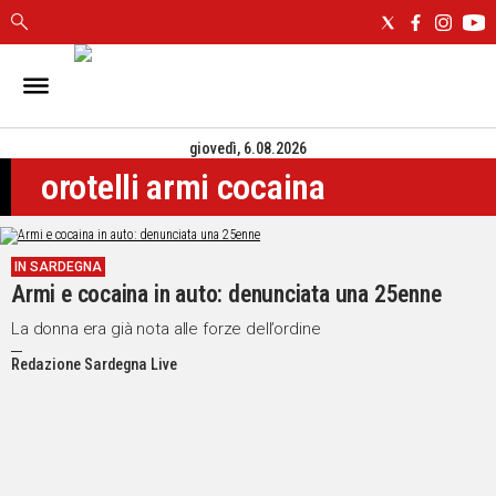
IN
SARDEGNA
giovedì, 6.08.2026
CAGLIARI
orotelli armi cocaina
SASSARI
NUORO
ORISTANO
IN SARDEGNA
SULCIS
Armi e cocaina in auto: denunciata una 25enne
GALLURA
OGLIASTRA
La donna era già nota alle forze dell’ordine
MEDIO
Redazione Sardegna Live
CAMPIDANO
ALTRE
NOTIZIE
POLITICA