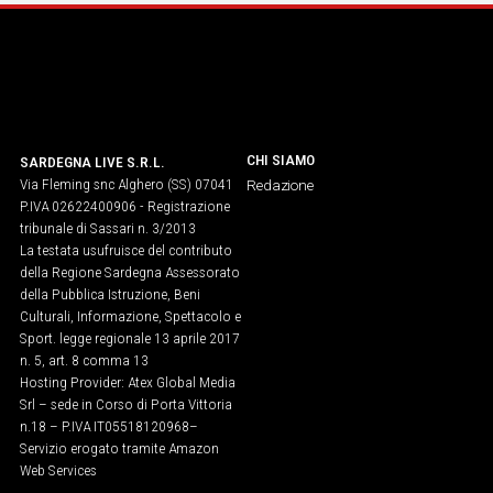
IN
ITALIA
NEL
MONDO
SPORT
EVENTI
CHI SIAMO
SARDEGNA LIVE S.R.L.
Via Fleming snc Alghero (SS) 07041
Redazione
STORIE
P.IVA 02622400906 - Registrazione
tribunale di Sassari n. 3/2013
VIDEO
La testata usufruisce del contributo
della Regione Sardegna Assessorato
della Pubblica Istruzione, Beni
Culturali, Informazione, Spettacolo e
Vai
Sport. legge regionale 13 aprile 2017
n. 5, art. 8 comma 13
Hosting Provider: Atex Global Media
UNISCITI
Srl – sede in Corso di Porta Vittoria
n.18 – P.IVA IT05518120968​–
AL CANALE
Servizio erogato tramite Amazon
WHATSAPP
Web Services