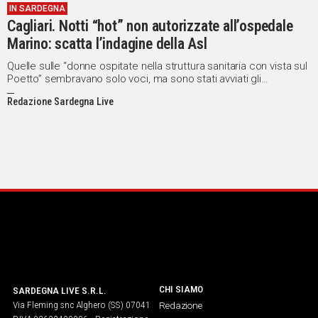
IN SARDEGNA
IN
Cagliari. Notti “hot” non autorizzate all’ospedale
ITALIA
Marino: scatta l’indagine della Asl
NEL
MONDO
Quelle sulle “donne ospitate nella struttura sanitaria con vista sul
Poetto” sembravano solo voci, ma sono stati avviati gli
SPORT
accertamenti formali
Redazione Sardegna Live
EVENTI
STORIE
VIDEO
Vai
UNISCITI
AL CANALE
CHI SIAMO
SARDEGNA LIVE S.R.L.
WHATSAPP
Via Fleming snc Alghero (SS) 07041
Redazione