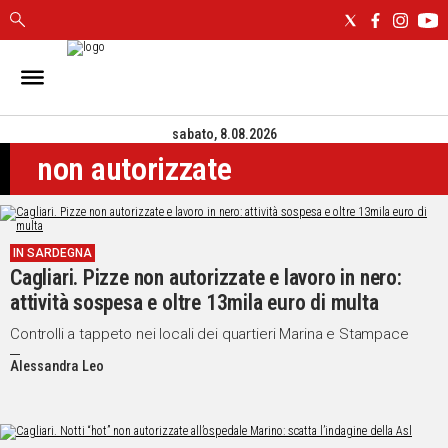
IN
SARDEGNA
sabato, 8.08.2026
CAGLIARI
non autorizzate
SASSARI
NUORO
ORISTANO
SULCIS
IN SARDEGNA
GALLURA
Cagliari. Pizze non autorizzate e lavoro in nero:
OGLIASTRA
attività sospesa e oltre 13mila euro di multa
MEDIO
Controlli a tappeto nei locali dei quartieri Marina e Stampace
CAMPIDANO
Alessandra Leo
ALTRE
NOTIZIE
POLITICA