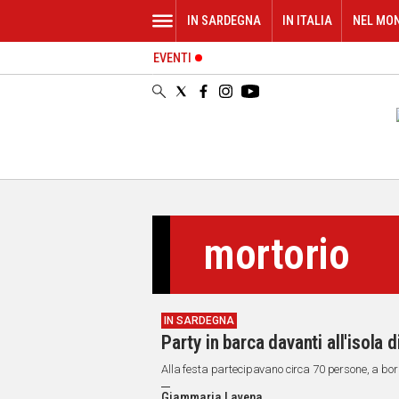
IN SARDEGNA
IN ITALIA
NEL MO
EVENTI
IN
SARDEGNA
CAGLIARI
SASSARI
NUORO
ORISTANO
SULCIS
GALLURA
mortorio
OGLIASTRA
MEDIO
CAMPIDANO
IN SARDEGNA
ALTRE
Party in barca davanti all'isola
NOTIZIE
Alla festa partecipavano circa 70 persone, a bor
POLITICA
Giammaria Lavena