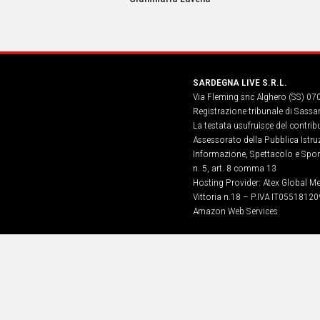
IN
ITALIA
NEL
MONDO
SPORT
SARDEGNA LIVE S.R.L.
EVENTI
Via Fleming snc Alghero (SS) 07
STORIE
Registrazione tribunale di Sassa
La testata usufruisce del contri
VIDEO
Assessorato della Pubblica Istruz
Informazione, Spettacolo e Sport
n. 5, art. 8 comma 13
Vai
Hosting Provider: Atex Global Me
Vittoria n.18 – P.IVA IT05518120
Amazon Web Services
UNISCITI
AL CANALE
WHATSAPP
Social