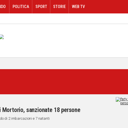
NDO
POLITICA
SPORT
STORIE
WEB TV
 di Mortorio, sanzionate 18 persone
do di 2 imbarcazioni e 7 natanti