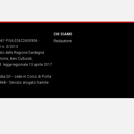
CHI SIAMO
041 P.IVA 02622400906 -
Redazione
ri n. 3/2013
buto della Regione Sardegna
ione, Beni Culturali,
. legge regionale 13 aprile 2017
dia Srl – sede in Corso di Porta
968​– Servizio erogato tramite