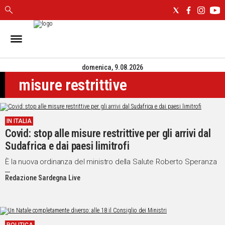
IN
SARDEGNA
domenica, 9.08.2026
CAGLIARI
misure restrittive
SASSARI
NUORO
ORISTANO
IN ITALIA
SULCIS
Covid: stop alle misure restrittive per gli arrivi dal
GALLURA
Sudafrica e dai paesi limitrofi
OGLIASTRA
MEDIO
È la nuova ordinanza del ministro della Salute Roberto Speranza
CAMPIDANO
Redazione Sardegna Live
ALTRE
NOTIZIE
POLITICA