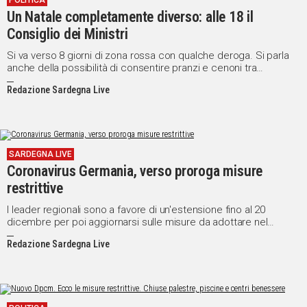
POLITICA
Un Natale completamente diverso: alle 18 il
IN
ITALIA
Consiglio dei Ministri
NEL
Si va verso 8 giorni di zona rossa con qualche deroga. Si parla
MONDO
anche della possibilità di consentire pranzi e cenoni tra
congiunti non conviventi, massimo due persone
SPORT
Redazione Sardegna Live
EVENTI
STORIE
VIDEO
SARDEGNA LIVE
Coronavirus Germania, verso proroga misure
restrittive
Vai
I leader regionali sono a favore di un'estensione fino al 20
dicembre per poi aggiornarsi sulle misure da adottare nel
periodo natalizio
Redazione Sardegna Live
UNISCITI
AL CANALE
WHATSAPP