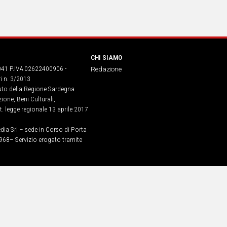
CHI SIAMO
041 P.IVA 02622400906 -
Redazione
ri n. 3/2013
buto della Regione Sardegna
ione, Beni Culturali,
. legge regionale 13 aprile 2017
dia Srl – sede in Corso di Porta
968​– Servizio erogato tramite