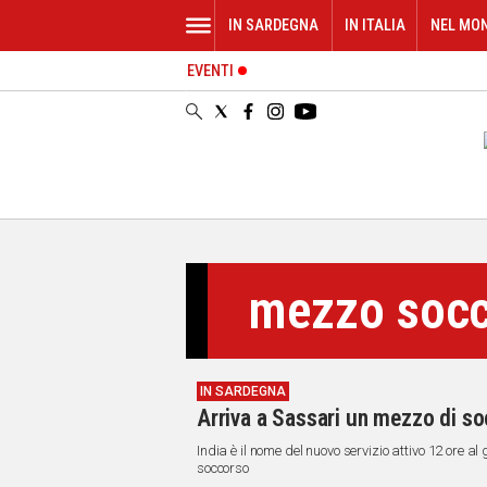
IN SARDEGNA
IN ITALIA
NEL MO
EVENTI
IN
SARDEGNA
CAGLIARI
SASSARI
NUORO
ORISTANO
SULCIS
GALLURA
mezzo socc
OGLIASTRA
MEDIO
CAMPIDANO
IN SARDEGNA
ALTRE
Arriva a Sassari un mezzo di soc
NOTIZIE
India è il nome del nuovo servizio attivo 12 ore a
POLITICA
soccorso