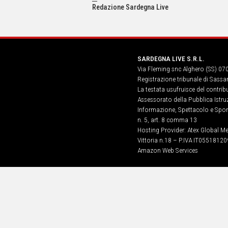
IN
Redazione Sardegna Live
ITALIA
NEL
MONDO
SPORT
SARDEGNA LIVE S.R.L.
EVENTI
Via Fleming snc Alghero (SS) 07
STORIE
Registrazione tribunale di Sassa
La testata usufruisce del contri
VIDEO
Assessorato della Pubblica Istruz
Informazione, Spettacolo e Sport
n. 5, art. 8 comma 13
Vai
Hosting Provider: Atex Global Me
Vittoria n.18 – P.IVA IT05518120
Amazon Web Services
UNISCITI
AL CANALE
WHATSAPP
Social