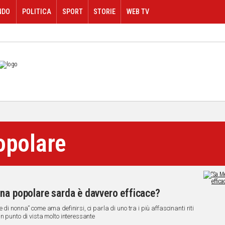
NDO
POLITICA
SPORT
STORIE
WEB TV
opolare
ina popolare sarda è davvero efficace?
di nonna” come ama definirsi, ci parla di uno tra i più affascinanti riti
n punto di vista molto interessante