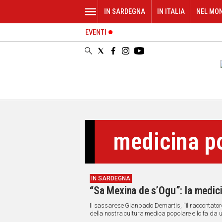
IN SARDEGNA
IN ITALIA
NEL MO
EVENTI
IN
SARDEGNA
CAGLIARI
SASSARI
NUORO
ORISTANO
SULCIS
GALLURA
medicina p
OGLIASTRA
MEDIO
CAMPIDANO
IN SARDEGNA
ALTRE
“Sa Mexina de s’Ogu”: la medic
NOTIZIE
Il sassarese Gianpaolo Demartis, “il raccontatore 
POLITICA
della nostra cultura medica popolare e lo fa da u