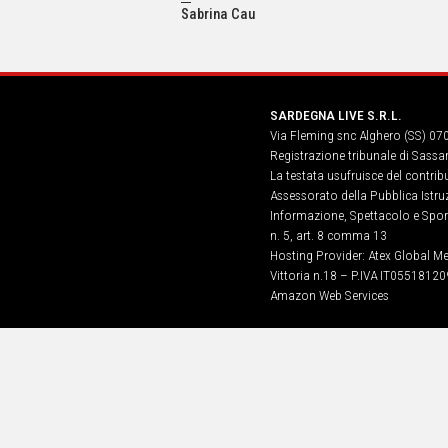
IN
Sabrina Cau
ITALIA
NEL
MONDO
SPORT
SARDEGNA LIVE S.R.L.
EVENTI
Via Fleming snc Alghero (SS) 07
STORIE
Registrazione tribunale di Sassa
La testata usufruisce del contri
VIDEO
Assessorato della Pubblica Istruz
Informazione, Spettacolo e Sport
n. 5, art. 8 comma 13
Vai
Hosting Provider: Atex Global Me
Vittoria n.18 – P.IVA IT05518120
Amazon Web Services
UNISCITI
AL CANALE
WHATSAPP
Social