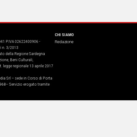
CHI SIAMO
041 P.IVA 02622400906 -
Redazione
ri n. 3/2013
buto della Regione Sardegna
ione, Beni Culturali,
. legge regionale 13 aprile 2017
dia Srl – sede in Corso di Porta
968​– Servizio erogato tramite