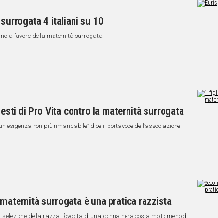
 surrogata 4 italiani su 10
arano a favore della maternità surrogata
festi di Pro Vita contro la maternità surrogata
 è un'esigenza non più rimandabile” dice il portavoce dell’associazione
 maternità surrogata è una pratica razzista
di selezione della razza: l’ovocita di una donna nera costa molto meno di