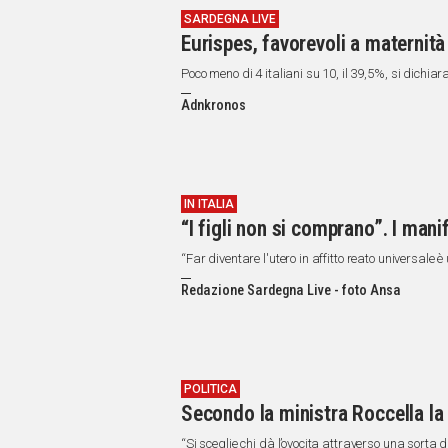
SARDEGNA LIVE
Eurispes, favorevoli a maternità
Poco meno di 4 italiani su 10, il 39,5%, si dichi
Adnkronos
IN ITALIA
“I figli non si comprano”. I mani
“Far diventare l'utero in affitto reato universale
Redazione Sardegna Live - foto Ansa
POLITICA
Secondo la ministra Roccella la
“Si sceglie chi dà l’ovocita attraverso una sorta 