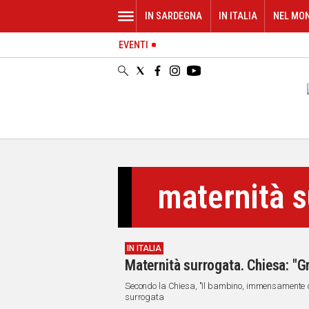
IN SARDEGNA
IN ITALIA
NEL MO
EVENTI
IN
SARDEGNA
CAGLIARI
SASSARI
NUORO
ORISTANO
SULCIS
GALLURA
maternità s
OGLIASTRA
MEDIO
CAMPIDANO
IN ITALIA
ALTRE
Maternità surrogata. Chiesa: "G
NOTIZIE
Secondo la Chiesa, "Il bambino, immensamente de
POLITICA
surrogata