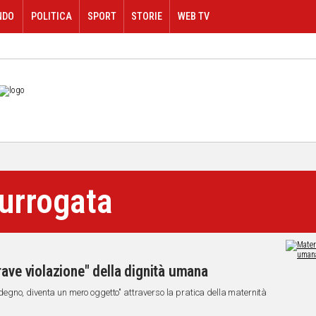
NDO
POLITICA
SPORT
STORIE
WEB TV
urrogata
rave violazione" della dignità umana
gno, diventa un mero oggetto" attraverso la pratica della maternità