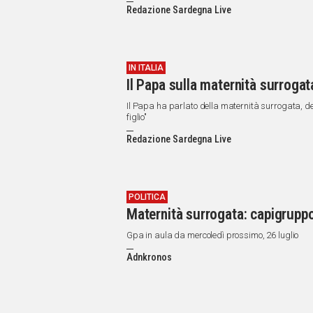
IN
Redazione Sardegna Live
ITALIA
NEL
MONDO
SPORT
IN ITALIA
Il Papa sulla maternità surrogat
EVENTI
STORIE
Il Papa ha parlato della maternità surrogata, de
figlio"
VIDEO
Redazione Sardegna Live
Vai
POLITICA
Maternità surrogata: capigrupp
UNISCITI
Gpa in aula da mercoledì prossimo, 26 luglio
AL CANALE
Adnkronos
WHATSAPP
Social