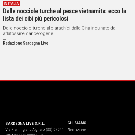
IN ITALIA
IN
Dalle nocciole turche al pesce vietnamita: ecco la
ITALIA
lista dei cibi più pericolosi
NEL
MONDO
Dalle nocciole turche alle arachidi dalla Cina inquinate da
aflatossine cancerogene...
SPORT
Redazione Sardegna Live
EVENTI
STORIE
VIDEO
Vai
UNISCITI
AL CANALE
CHI SIAMO
SARDEGNA LIVE S.R.L.
WHATSAPP
Via Fleming snc Alghero (SS) 07041
Redazione