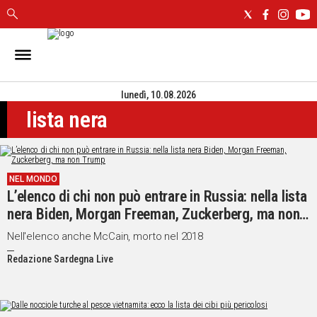
IN
SARDEGNA
lunedì, 10.08.2026
CAGLIARI
lista nera
SASSARI
NUORO
ORISTANO
SULCIS
NEL MONDO
GALLURA
L’elenco di chi non può entrare in Russia: nella lista
OGLIASTRA
nera Biden, Morgan Freeman, Zuckerberg, ma non
MEDIO
Trump
Nell'elenco anche McCain, morto nel 2018
CAMPIDANO
Redazione Sardegna Live
ALTRE
NOTIZIE
POLITICA