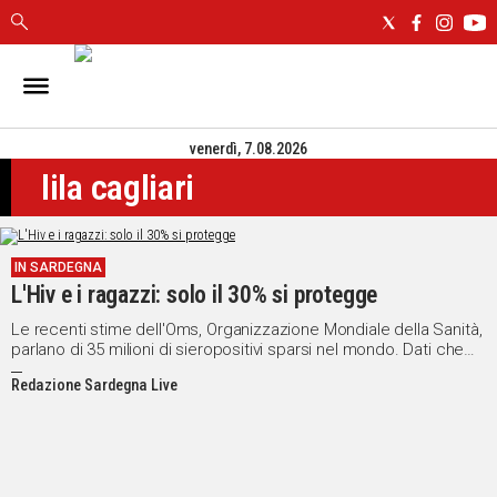
IN
SARDEGNA
venerdì, 7.08.2026
CAGLIARI
lila cagliari
SASSARI
NUORO
ORISTANO
IN SARDEGNA
SULCIS
L'Hiv e i ragazzi: solo il 30% si protegge
GALLURA
OGLIASTRA
Le recenti stime dell'Oms, Organizzazione Mondiale della Sanità,
parlano di 35 milioni di sieropositivi sparsi nel mondo. Dati che
MEDIO
comunque non spaventano più come negli anni '90.
CAMPIDANO
Redazione Sardegna Live
ALTRE
NOTIZIE
POLITICA