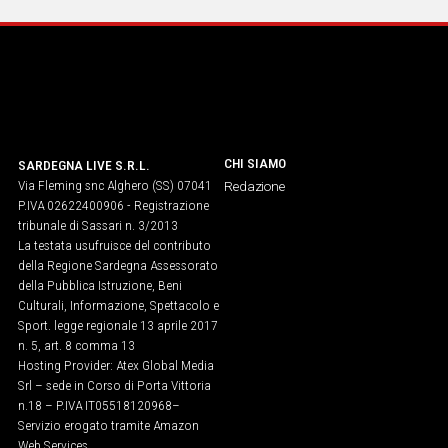
IN
ITALIA
NEL
MONDO
SPORT
EVENTI
CHI SIAMO
SARDEGNA LIVE S.R.L.
STORIE
Via Fleming snc Alghero (SS) 07041
Redazione
P.IVA 02622400906 - Registrazione
VIDEO
tribunale di Sassari n. 3/2013
La testata usufruisce del contributo
della Regione Sardegna Assessorato
della Pubblica Istruzione, Beni
Vai
Culturali, Informazione, Spettacolo e
Sport. legge regionale 13 aprile 2017
n. 5, art. 8 comma 13
UNISCITI
Hosting Provider: Atex Global Media
Srl – sede in Corso di Porta Vittoria
AL CANALE
n.18 – P.IVA IT05518120968​–
WHATSAPP
Servizio erogato tramite Amazon
Web Services