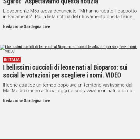
Sgarbi: "Aspettavamo questa notizia"
L'esponente M5s aveva denunciato: "Mi hanno rubato il cappotto
in Parlamento". Poi la lieta notizia del ritrovamento che fa felice
Sgarbi: "La scomparsa del cappotto aveva causato sconforto"
Redazione Sardegna Live
IN ITALIA
I bellissimi cuccioli di leone nati al Bioparco: sui
social le votazioni per scegliere i nomi. VIDEO
Il leone asiatico un tempo popolava un territorio vastissimo dal
Mar Mediterraneo all'India, oggi ne sopravvivono in natura circa
500 esemplari
Redazione Sardegna Live