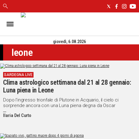
IN
SARDEGNA
giovedì, 6.08.2026
CAGLIARI
leone
SASSARI
NUORO
ORISTANO
SARDEGNA LIVE
SULCIS
Clima astrologico settimana dal 21 al 28 gennaio:
GALLURA
Luna piena in Leone
OGLIASTRA
MEDIO
Dopo l’ingresso trionfale di Plutone in Acquario, il cielo ci
sorprende ancora con una Luna piena degna da Oscar
CAMPIDANO
Ilaria Del Curto
ALTRE
NOTIZIE
POLITICA