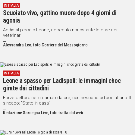
IN ITALIA
IN
Scuoiato vivo, gattino muore dopo 4 giorni di
ITALIA
agonia
NEL
MONDO
Addio al piccolo Leone, deceduto nonostante le cure dei
veterinari
SPORT
EVENTI
Alessandra Leo, foto Corriere del Mezzogiorno
STORIE
VIDEO
IN ITALIA
Leone a spasso per Ladispoli: le immagini choc
Vai
girate dai cittadini
Forze dell'ordine in campo da ore, non riescono ad acciuffarlo. Il
sindaco: "State in casa"
UNISCITI
Redazione Sardegna Live, foto tratta dal web
AL CANALE
WHATSAPP