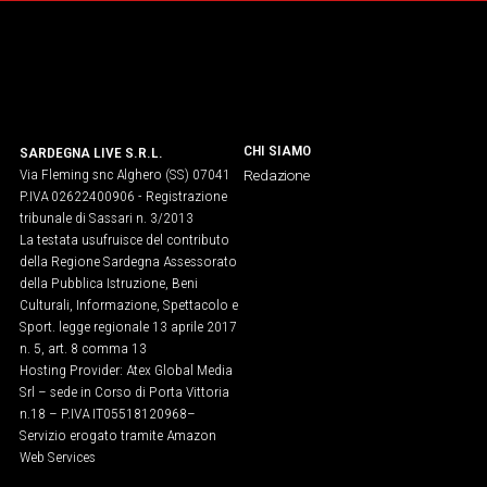
CHI SIAMO
SARDEGNA LIVE S.R.L.
Via Fleming snc Alghero (SS) 07041
Redazione
P.IVA 02622400906 - Registrazione
tribunale di Sassari n. 3/2013
La testata usufruisce del contributo
della Regione Sardegna Assessorato
della Pubblica Istruzione, Beni
Culturali, Informazione, Spettacolo e
Sport. legge regionale 13 aprile 2017
n. 5, art. 8 comma 13
Hosting Provider: Atex Global Media
Srl – sede in Corso di Porta Vittoria
n.18 – P.IVA IT05518120968​–
Servizio erogato tramite Amazon
Web Services