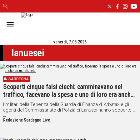
IN
SARDEGNA
venerdì, 7.08.2026
CAGLIARI
lanuesei
SASSARI
NUORO
ORISTANO
SULCIS
IN SARDEGNA
GALLURA
Scoperti cinque falsi ciechi: camminavano nel
OGLIASTRA
traffico, facevano la spesa e uno di loro era anche
MEDIO
un maratoneta
I militari della Tenenza della Guardia di Finanza di Arbatax e gli
CAMPIDANO
agenti del Commissariato di Polizia di Lanusei hanno scoperto e
denunciato alla Procura di Lanusei cinque finti ciechi (2 uomini e
Redazione Sardegna Live
3 donne) residenti in Ogliastra...
ALTRE
NOTIZIE
POLITICA