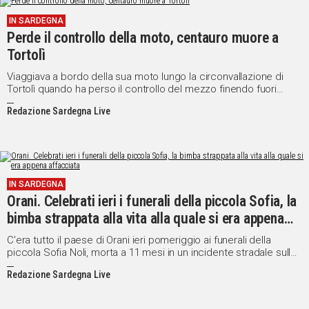
IN
IN SARDEGNA
ITALIA
Perde il controllo della moto, centauro muore a
NEL
Tortolì
MONDO
Viaggiava a bordo della sua moto lungo la circonvallazione di
SPORT
Tortolì quando ha perso il controllo del mezzo finendo fuori
EVENTI
strada.
Redazione Sardegna Live
STORIE
VIDEO
IN SARDEGNA
Orani. Celebrati ieri i funerali della piccola Sofia, la
Vai
bimba strappata alla vita alla quale si era appena
affacciata
C'era tutto il paese di Orani ieri pomeriggio ai funerali della
UNISCITI
piccola Sofia Noli, morta a 11 mesi in un incidente stradale sulla
Nuoro-Lanusei mentre viaggiava con i suoi genitori in quella che
AL CANALE
Redazione Sardegna Live
doveva essere una giornata di svago.
WHATSAPP