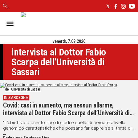
IN
SARDEGNA
venerdì, 7.08.2026
CAGLIARI
intervista al Dottor Fabio
SASSARI
NUORO
Scarpa dell’Università di
ORISTANO
Sassari
SULCIS
GALLURA
OGLIASTRA
IN SARDEGNA
MEDIO
Covid: casi in aumento, ma nessun allarme,
CAMPIDANO
intervista al Dottor Fabio Scarpa dell’Università di
Sassari
ALTRE
"L’obiettivo d questo tipo di studi è quello di cercare a livello
NOTIZIE
genomico caratteristiche che possano far capire se si tratta di
varianti più o meno pericolose"
POLITICA