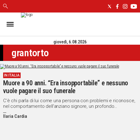
IN
SARDEGNA
giovedì, 6.08.2026
CAGLIARI
grantorto
SASSARI
NUORO
ORISTANO
IN ITALIA
SULCIS
Muore a 90 anni. “Era insopportabile” e nessuno
GALLURA
vuole pagare il suo funerale
OGLIASTRA
MEDIO
C'è chi parla di lui come una persona con problemi e riconosce,
nel comportamento dell’anziano signore, un profondo
CAMPIDANO
malessere di fondo
Ilaria Cardia
ALTRE
NOTIZIE
POLITICA