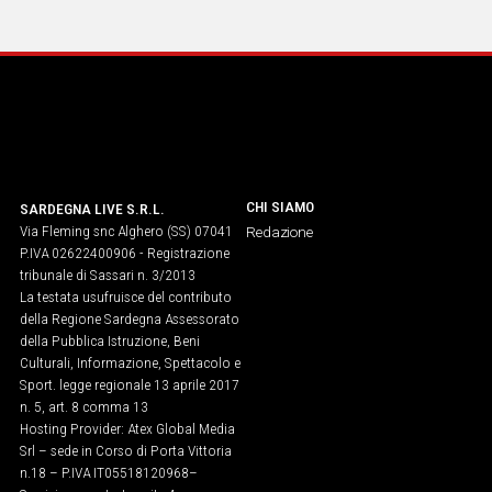
IN
ITALIA
NEL
MONDO
SPORT
EVENTI
STORIE
CHI SIAMO
SARDEGNA LIVE S.R.L.
Via Fleming snc Alghero (SS) 07041
Redazione
VIDEO
P.IVA 02622400906 - Registrazione
tribunale di Sassari n. 3/2013
La testata usufruisce del contributo
Vai
della Regione Sardegna Assessorato
della Pubblica Istruzione, Beni
Culturali, Informazione, Spettacolo e
Sport. legge regionale 13 aprile 2017
UNISCITI
n. 5, art. 8 comma 13
Hosting Provider: Atex Global Media
AL CANALE
Srl – sede in Corso di Porta Vittoria
WHATSAPP
n.18 – P.IVA IT05518120968​–