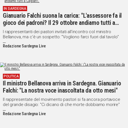
IN
IN SARDEGNA
ITALIA
Gianuario Falchi suona la carica: "L'assessore fa il
NEL
gioco dei padroni? Il 29 ottobre andiamo tutti a
MONDO
Cagliari"
I rappresentanti dei pastori invitati all'incontro col ministro
SPORT
Bellanova, ma c'è un sospetto: "Vogliono farci fuori dal tavolo"
EVENTI
Redazione Sardegna Live
STORIE
VIDEO
POLITICA
Il ministro Bellanova arriva in Sardegna. Gianuario
Vai
Falchi: "La nostra voce inascoltata da otto mesi"
Il rappresentate del movimento pastori si fa ancora portavoce
UNISCITI
del grande disagio: "Ci dicano di che morte dobbiamo morire"
AL CANALE
Redazione Sardegna Live
WHATSAPP