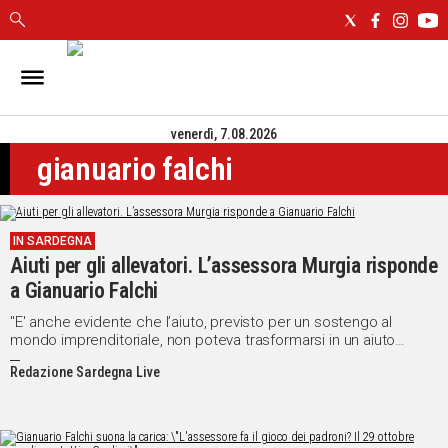
IN
SARDEGNA
venerdì, 7.08.2026
CAGLIARI
gianuario falchi
SASSARI
NUORO
ORISTANO
IN SARDEGNA
SULCIS
Aiuti per gli allevatori. L’assessora Murgia risponde
GALLURA
a Gianuario Falchi
OGLIASTRA
MEDIO
"E' anche evidente che l’aiuto, previsto per un sostengo al
mondo imprenditoriale, non poteva trasformarsi in un aiuto
CAMPIDANO
erogato con sole finalità sociali"
Redazione Sardegna Live
ALTRE
NOTIZIE
POLITICA