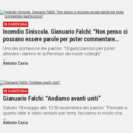
IN SARDEGNA
Incendio Siniscola. Gianuario Falchi: “Non penso ci
possano essere parole per poter commentare
queste azioni”
Uno dei portavoce dei pastori: “Organizziamoci per poter
alleviare i danni e le sofferenze dei nostri colleghi”
Antonio Caria
IN SARDEGNA
Gianuario Falchi: “Andiamo avanti uniti”
Sabato 18 maggio alle 10.30 assemblea dei pastori. “Pensate a
quanto latte è stato versato per terra, facciamo in modo che
non sia stato invano”
Antonio Caria