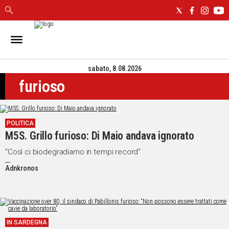
IN
SARDEGNA
sabato, 8.08.2026
CAGLIARI
furioso
SASSARI
NUORO
ORISTANO
POLITICA
SULCIS
M5S. Grillo furioso: Di Maio andava ignorato
GALLURA
OGLIASTRA
"Così ci biodegradiamo in tempi record"
MEDIO
Adnkronos
CAMPIDANO
ALTRE
NOTIZIE
IN SARDEGNA
POLITICA