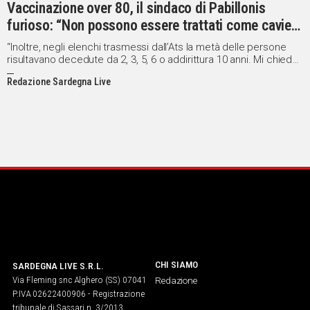
Vaccinazione over 80, il sindaco di Pabillonis
IN
furioso: “Non possono essere trattati come cavie
ITALIA
da laboratorio”
“Inoltre, negli elenchi trasmessi dall’Ats la metà delle persone
NEL
risultavano decedute da 2, 3, 5, 6 o addirittura 10 anni. Mi chiedo
MONDO
ancora come sia possibile gestire con i piedi simili procedure”
SPORT
Redazione Sardegna Live
EVENTI
STORIE
VIDEO
Vai
UNISCITI
CHI SIAMO
SARDEGNA LIVE S.R.L.
AL CANALE
Via Fleming snc Alghero (SS) 07041
Redazione
P.IVA 02622400906 - Registrazione
WHATSAPP
tribunale di Sassari n. 3/2013