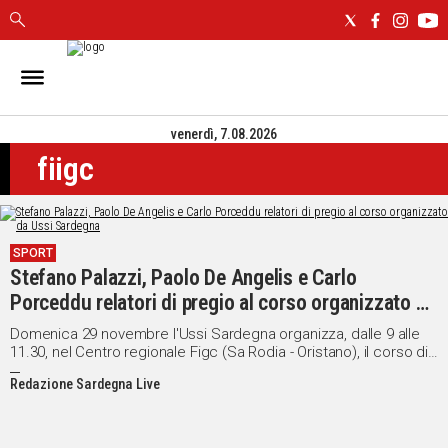
IN
SARDEGNA
venerdì, 7.08.2026
CAGLIARI
fiigc
SASSARI
NUORO
ORISTANO
SULCIS
SPORT
GALLURA
Stefano Palazzi, Paolo De Angelis e Carlo
OGLIASTRA
Porceddu relatori di pregio al corso organizzato da
MEDIO
Ussi Sardegna
Domenica 29 novembre l'Ussi Sardegna organizza, dalle 9 alle
CAMPIDANO
11.30, nel Centro regionale Figc (Sa Rodia - Oristano), il corso di
formazione professionale “Giovani e sport pulito. Regole, fair
Redazione Sardegna Live
play, responsabilità dirigenti e media: vietato imbrogliare”.
ALTRE
NOTIZIE
POLITICA