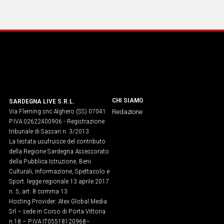
IN
ITALIA
NEL
MONDO
SPORT
EVENTI
STORIE
CHI SIAMO
SARDEGNA LIVE S.R.L.
Via Fleming snc Alghero (SS) 07041
VIDEO
Redazione
P.IVA 02622400906 - Registrazione
tribunale di Sassari n. 3/2013
La testata usufruisce del contributo
Vai
della Regione Sardegna Assessorato
della Pubblica Istruzione, Beni
Culturali, Informazione, Spettacolo e
UNISCITI
Sport. legge regionale 13 aprile 2017
n. 5, art. 8 comma 13
AL CANALE
Hosting Provider: Atex Global Media
Srl – sede in Corso di Porta Vittoria
WHATSAPP
n.18 – P.IVA IT05518120968​–