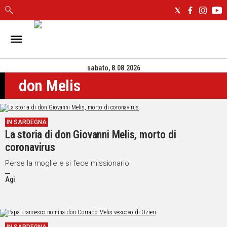
IN
SARDEGNA
sabato, 8.08.2026
CAGLIARI
don Melis
SASSARI
NUORO
ORISTANO
IN SARDEGNA
SULCIS
La storia di don Giovanni Melis, morto di
GALLURA
coronavirus
OGLIASTRA
MEDIO
Perse la moglie e si fece missionario
CAMPIDANO
Agi
ALTRE
NOTIZIE
POLITICA