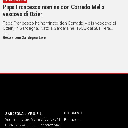
IN SARDEGNA
Papa Francesco nomina don Corrado Melis
IN
ITALIA
vescovo di Ozieri
NEL
Papa Francesco ha nominato don Corrado Melis vescovo di
MONDO
Ozieri, in Sardegna. Nato a Sardara nel 1963, dal 2011 era
parroco a Santa Barbara a Villacidro.
SPORT
Redazione Sardegna Live
EVENTI
STORIE
VIDEO
Vai
UNISCITI
AL CANALE
CHI SIAMO
SARDEGNA LIVE S.R.L.
Via Fleming snc Alghero (SS) 07041
Redazione
WHATSAPP
P.IVA 02622400906 - Registrazione