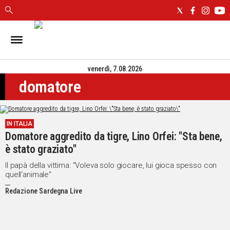
IN
SARDEGNA
venerdì, 7.08.2026
CAGLIARI
domatore
SASSARI
NUORO
ORISTANO
IN ITALIA
SULCIS
Domatore aggredito da tigre, Lino Orfei: "Sta bene,
GALLURA
è stato graziato"
OGLIASTRA
MEDIO
Il papà della vittima: "Voleva solo giocare, lui gioca spesso con
quell'animale"
CAMPIDANO
Redazione Sardegna Live
ALTRE
NOTIZIE
POLITICA