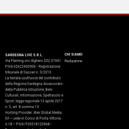
IN
ITALIA
NEL
MONDO
SPORT
EVENTI
STORIE
CHI SIAMO
SARDEGNA LIVE S.R.L.
Via Fleming snc Alghero (SS) 07041
Redazione
VIDEO
P.IVA 02622400906 - Registrazione
tribunale di Sassari n. 3/2013
La testata usufruisce del contributo
Vai
della Regione Sardegna Assessorato
della Pubblica Istruzione, Beni
Culturali, Informazione, Spettacolo e
Sport. legge regionale 13 aprile 2017
UNISCITI
n. 5, art. 8 comma 13
Hosting Provider: Atex Global Media
AL CANALE
Srl – sede in Corso di Porta Vittoria
WHATSAPP
n.18 – P.IVA IT05518120968​–