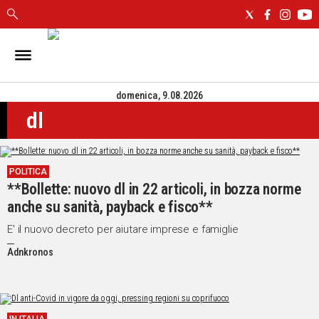
IN
SARDEGNA
domenica, 9.08.2026
CAGLIARI
dl
SASSARI
NUORO
ORISTANO
POLITICA
SULCIS
**Bollette: nuovo dl in 22 articoli, in bozza norme
GALLURA
anche su sanità, payback e fisco**
OGLIASTRA
MEDIO
E' il nuovo decreto per aiutare imprese e famiglie
CAMPIDANO
Adnkronos
ALTRE
NOTIZIE
POLITICA