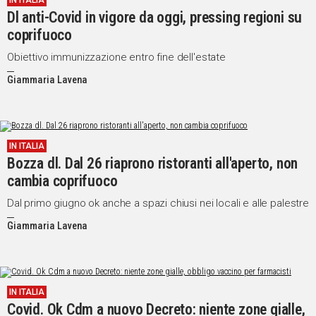
IN ITALIA
Dl anti-Covid in vigore da oggi, pressing regioni su
IN
ITALIA
coprifuoco
NEL
Obiettivo immunizzazione entro fine dell'estate
MONDO
Giammaria Lavena
SPORT
EVENTI
STORIE
IN ITALIA
VIDEO
Bozza dl. Dal 26 riaprono ristoranti all'aperto, non
cambia coprifuoco
Dal primo giugno ok anche a spazi chiusi nei locali e alle palestre
Vai
Giammaria Lavena
UNISCITI
AL CANALE
IN ITALIA
WHATSAPP
Covid. Ok Cdm a nuovo Decreto: niente zone gialle,