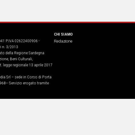
CHI SIAMO
041 P.IVA 02622400906 -
Redazione
ri n. 3/2013
buto della Regione Sardegna
ione, Beni Culturali,
. legge regionale 13 aprile 2017
dia Srl – sede in Corso di Porta
968​– Servizio erogato tramite