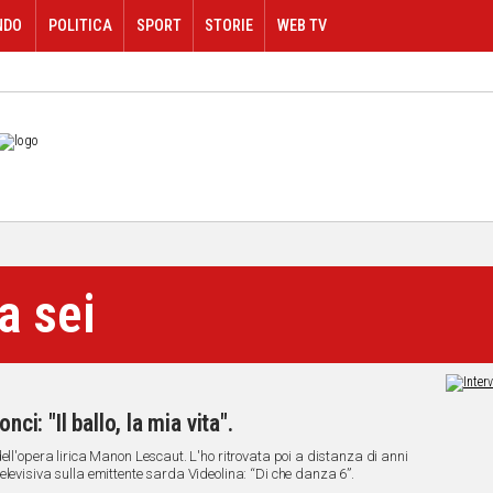
NDO
POLITICA
SPORT
STORIE
WEB TV
a sei
ci: "Il ballo, la mia vita".
ell'opera lirica Manon Lescaut. L'ho ritrovata poi a distanza di anni
elevisiva sulla emittente sarda Videolina: “Di che danza 6”.