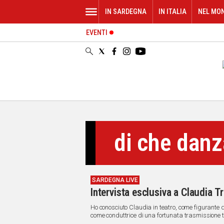
IN SARDEGNA
IN ITALIA
NEL MO
EVENTI
IN
SARDEGNA
CAGLIARI
SASSARI
NUORO
ORISTANO
SULCIS
GALLURA
di che danz
OGLIASTRA
MEDIO
CAMPIDANO
SARDEGNA LIVE
ALTRE
Intervista esclusiva a Claudia Tron
NOTIZIE
Ho conosciuto Claudia in teatro, come figurante d
POLITICA
come conduttrice di una fortunata trasmissione t