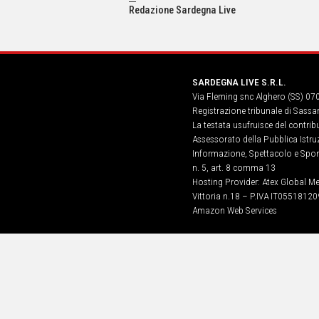
IN
Redazione Sardegna Live
ITALIA
NEL
MONDO
SPORT
SARDEGNA LIVE S.R.L.
EVENTI
Via Fleming snc Alghero (SS) 07
STORIE
Registrazione tribunale di Sassa
La testata usufruisce del contri
VIDEO
Assessorato della Pubblica Istruz
Informazione, Spettacolo e Sport
n. 5, art. 8 comma 13
Vai
Hosting Provider: Atex Global Me
Vittoria n.18 – P.IVA IT05518120
Amazon Web Services
UNISCITI
AL CANALE
WHATSAPP
Social