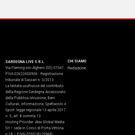
Social
CHI SIAMO
SARDEGNA LIVE S.R.L.
Via Fleming snc Alghero (SS) 07041
Redazione
P.IVA 02622400906 - Registrazione
tribunale di Sassari n. 3/2013
La testata usufruisce del contributo
della Regione Sardegna Assessorato
della Pubblica Istruzione, Beni
Culturali, Informazione, Spettacolo e
Sport. legge regionale 13 aprile 2017
n. 5, art. 8 comma 13
Hosting Provider: Atex Global Media
Srl – sede in Corso di Porta Vittoria
n.18 – P.IVA IT05518120968​–