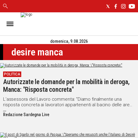
IN
SARDEGNA
domenica, 9.08.2026
CAGLIARI
desire manca
SASSARI
NUORO
ORISTANO
POLITICA
SULCIS
Autorizzate le domande per la mobilità in deroga,
GALLURA
Manca: "Risposta concreta"
OGLIASTRA
MEDIO
L'assessora del Lavoro commenta: "Diamo finalmente una
risposta concreta ai lavoratori appartenenti al bacino delle aree
CAMPIDANO
di crisi industriale"
Redazione Sardegna Live
ALTRE
NOTIZIE
POLITICA