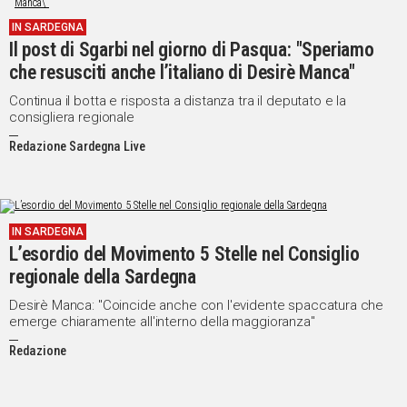
IN
IN SARDEGNA
ITALIA
Il post di Sgarbi nel giorno di Pasqua: "Speriamo
NEL
che resusciti anche l’italiano di Desirè Manca"
MONDO
Continua il botta e risposta a distanza tra il deputato e la
SPORT
consigliera regionale
EVENTI
Redazione Sardegna Live
STORIE
VIDEO
IN SARDEGNA
L’esordio del Movimento 5 Stelle nel Consiglio
Vai
regionale della Sardegna
Desirè Manca: "Coincide anche con l'evidente spaccatura che
emerge chiaramente all'interno della maggioranza"
UNISCITI
Redazione
AL CANALE
WHATSAPP