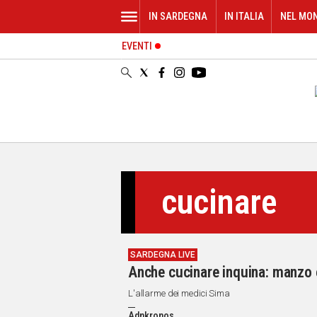
IN SARDEGNA
IN ITALIA
NEL MO
EVENTI
IN
SARDEGNA
CAGLIARI
SASSARI
NUORO
ORISTANO
SULCIS
GALLURA
cucinare
OGLIASTRA
MEDIO
CAMPIDANO
SARDEGNA LIVE
ALTRE
Anche cucinare inquina: manzo e
NOTIZIE
L'allarme dei medici Sima
POLITICA
Adnkronos