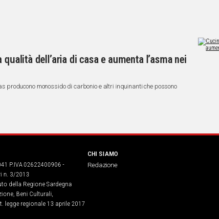
 qualità dell’aria di casa e aumenta l’asma nei
 gas producono monossido di carbonio e altri inquinanti che possono
CHI SIAMO
041 P.IVA 02622400906 -
Redazione
ri n. 3/2013
buto della Regione Sardegna
ione, Beni Culturali,
. legge regionale 13 aprile 2017