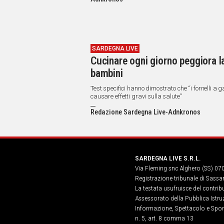
IN
ITALIA
NEL
MONDO
SPORT
SARDEGNA LIVE
Cucinare ogni giorno peggiora la
EVENTI
bambini
STORIE
Test specifici hanno dimostrato che “i fornelli a
VIDEO
causare effetti gravi sulla salute”
Redazione Sardegna Live-Adnkronos
Vai
SARDEGNA LIVE S.R.L.
UNISCITI
Via Fleming snc Alghero (SS) 07
AL CANALE
Registrazione tribunale di Sassa
La testata usufruisce del contri
WHATSAPP
Assessorato della Pubblica Istruz
Informazione, Spettacolo e Sport
n. 5, art. 8 comma 13
Social