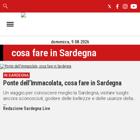
IN
SARDEGNA
domenica, 9.08.2026
CAGLIARI
cosa fare in Sardegna
SASSARI
NUORO
ORISTANO
IN SARDEGNA
SULCIS
Ponte dell’Immacolata, cosa fare in Sardegna
GALLURA
OGLIASTRA
Un viaggio per conoscere meglio la Sardegna, visitare luoghi
ancora sconosciuti, godere delle bellezze e delle usanze della
MEDIO
nostra Terra
CAMPIDANO
Redazione Sardegna Live
ALTRE
NOTIZIE
POLITICA