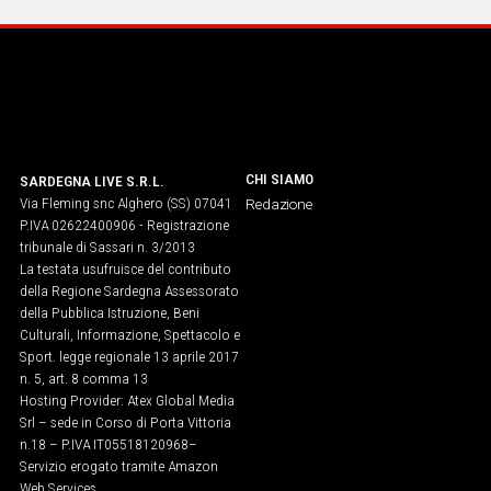
IN
ITALIA
NEL
MONDO
SPORT
EVENTI
CHI SIAMO
SARDEGNA LIVE S.R.L.
STORIE
Via Fleming snc Alghero (SS) 07041
Redazione
P.IVA 02622400906 - Registrazione
VIDEO
tribunale di Sassari n. 3/2013
La testata usufruisce del contributo
della Regione Sardegna Assessorato
della Pubblica Istruzione, Beni
Vai
Culturali, Informazione, Spettacolo e
Sport. legge regionale 13 aprile 2017
n. 5, art. 8 comma 13
UNISCITI
Hosting Provider: Atex Global Media
Srl – sede in Corso di Porta Vittoria
AL CANALE
n.18 – P.IVA IT05518120968​–
WHATSAPP
Servizio erogato tramite Amazon
Web Services