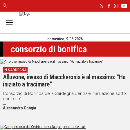
IN
SARDEGNA
domenica, 9.08.2026
CAGLIARI
consorzio di bonifica
SASSARI
NUORO
ORISTANO
IN SARDEGNA
SULCIS
Alluvone, invaso di Maccheronis è al massimo: “Ha
GALLURA
iniziato a tracimare”
OGLIASTRA
MEDIO
Consorzio di Bonifica della Sardegna Centrale: “Situazione sotto
controllo”
CAMPIDANO
Alessandro Congia
ALTRE
NOTIZIE
POLITICA