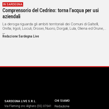
IN SARDEGNA
IN
Comprensorio del Cedrino: torna l’acqua per usi
ITALIA
aziendali
NEL
MONDO
La deroga riguarda gli ambiti territoriali dei Comuni di Galtellì,
Onifai, Irgoli, Loculi, Orosei, Nuoro, Dorgali, Lula, Oliena ed Orune,
SPORT
alimentati dall’invaso di Pedra e Othoni.
EVENTI
Redazione Sardegna Live
STORIE
VIDEO
Vai
UNISCITI
AL CANALE
CHI SIAMO
SARDEGNA LIVE S.R.L.
WHATSAPP
Via Fleming snc Alghero (SS) 07041
Redazione