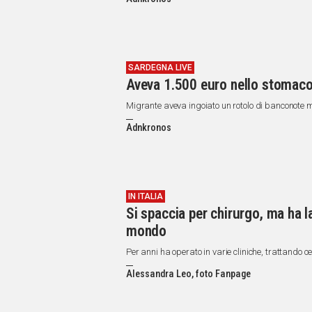
IN
ITALIA
NEL
MONDO
SPORT
SARDEGNA LIVE
Aveva 1.500 euro nello stomaco 
EVENTI
STORIE
Migrante aveva ingoiato un rotolo di banconote m
Adnkronos
VIDEO
Vai
IN ITALIA
Si spaccia per chirurgo, ma ha la
UNISCITI
mondo
AL CANALE
Per anni ha operato in varie cliniche, trattando ce
WHATSAPP
Alessandra Leo, foto Fanpage
Social