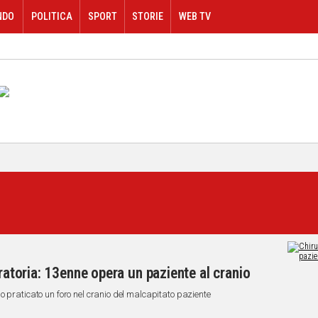
NDO
POLITICA
SPORT
STORIE
WEB TV
eratoria: 13enne opera un paziente al cranio
o praticato un foro nel cranio del malcapitato paziente