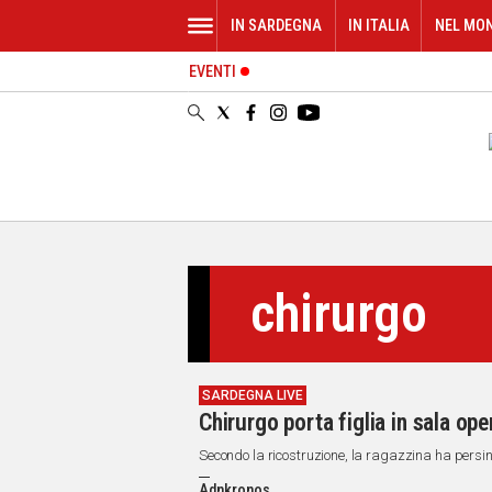
IN SARDEGNA
IN ITALIA
NEL MO
EVENTI
IN
SARDEGNA
CAGLIARI
SASSARI
NUORO
ORISTANO
SULCIS
GALLURA
chirurgo
OGLIASTRA
MEDIO
CAMPIDANO
SARDEGNA LIVE
ALTRE
Chirurgo porta figlia in sala op
NOTIZIE
Secondo la ricostruzione, la ragazzina ha persin
POLITICA
Adnkronos