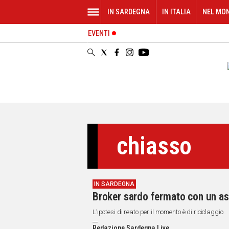
IN SARDEGNA
IN ITALIA
NEL MO
EVENTI
IN
SARDEGNA
CAGLIARI
SASSARI
NUORO
ORISTANO
SULCIS
GALLURA
chiasso
OGLIASTRA
MEDIO
CAMPIDANO
IN SARDEGNA
ALTRE
Broker sardo fermato con un as
NOTIZIE
L’ipotesi di reato per il momento è di riciclaggio
POLITICA
Redazione Sardegna Live