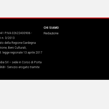
CHI SIAMO
041 P.IVA 02622400906 -
Redazione
ri n. 3/2013
buto della Regione Sardegna
ione, Beni Culturali,
. legge regionale 13 aprile 2017
dia Srl – sede in Corso di Porta
968​– Servizio erogato tramite