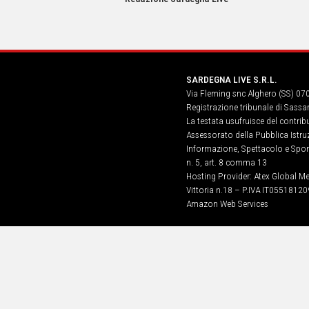
IN
ITALIA
NEL
MONDO
SPORT
SARDEGNA LIVE S.R.L.
EVENTI
Via Fleming snc Alghero (SS) 07
STORIE
Registrazione tribunale di Sassa
La testata usufruisce del contri
VIDEO
Assessorato della Pubblica Istruz
Informazione, Spettacolo e Sport
n. 5, art. 8 comma 13
Vai
Hosting Provider: Atex Global Me
Vittoria n.18 – P.IVA IT05518120
Amazon Web Services
UNISCITI
AL CANALE
WHATSAPP
Social