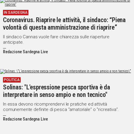
IN
IN SARDEGNA
ITALIA
Coronavirus. Riaprire le attività, il sindaco: “Piena
NEL
volontà di questa amministrazione di riaprire”
MONDO
SPORT
Il sindaco Cannas vuole fare chiarezza sulle riaperture
anticipate.
EVENTI
STORIE
Redazione Sardegna Live
VIDEO
POLITICA
Solinas: "L'espressione pesca sportiva è da
Vai
interpretare in senso ampio e non tecnico"
In essa devono ricomprendervi le pratiche ed attività
UNISCITI
comunemente definite di pesca “amatoriale" o "ricreativa”.
AL CANALE
Redazione Sardegna Live
WHATSAPP