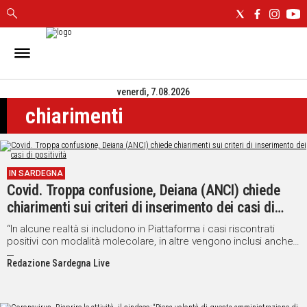
IN
SARDEGNA
venerdì, 7.08.2026
CAGLIARI
chiarimenti
SASSARI
NUORO
ORISTANO
SULCIS
IN SARDEGNA
GALLURA
Covid. Troppa confusione, Deiana (ANCI) chiede
OGLIASTRA
chiarimenti sui criteri di inserimento dei casi di
MEDIO
positività
“In alcune realtà si includono in Piattaforma i casi riscontrati
CAMPIDANO
positivi con modalità molecolare, in altre vengono inclusi anche i
casi positivi riscontrati tramite tampone antigenico”
Redazione Sardegna Live
ALTRE
NOTIZIE
POLITICA