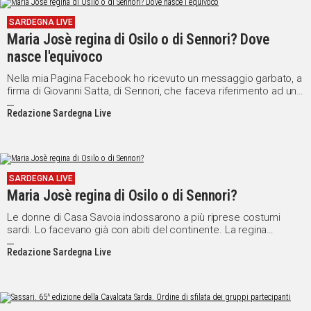
SARDEGNA LIVE
Maria Josè regina di Osilo o di Sennori? Dove
nasce l'equivoco
Nella mia Pagina Facebook ho ricevuto un messaggio garbato, a
firma di Giovanni Satta, di Sennori, che faceva riferimento ad una
mia presentazione di qualche giorno fa, durante la quale ho
Redazione Sardegna Live
asserito che la regina Maria Josè, in visita a Sassari per la
Cavalcata Sarda del 1939, indossava il costume di Osilo.
SARDEGNA LIVE
Maria Josè regina di Osilo o di Sennori?
Le donne di Casa Savoia indossarono a più riprese costumi
sardi. Lo facevano già con abiti del continente. La regina
Margherita indossava con piacere l'abito di Gressoney, in Val
Redazione Sardegna Live
d'Aosta, poiché alcuni dettagli di quell'abito le parevano troppo
semplici, spinse a modificarli, e le paesane del luogo diedero un
“restyling” all'atavico costume.