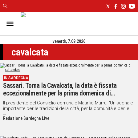
IN
SARDEGNA
venerdì, 7.08.2026
CAGLIARI
cavalcata
SASSARI
NUORO
ORISTANO
SULCIS
IN SARDEGNA
GALLURA
Sassari. Torna la Cavalcata, la data è fissata
OGLIASTRA
eccezionalmente per la prima domenica di
MEDIO
settembre
Il presidente del Consiglio comunale Maurilio Murru: “Un segnale
CAMPIDANO
importante per le tradizioni della città, per la comunità e per le
ricorrenze a cui ha dovuto rinunciare”
Redazione Sardegna Live
ALTRE
NOTIZIE
POLITICA