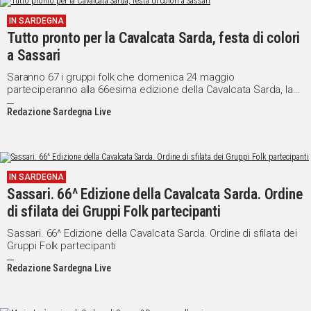
IN SARDEGNA
Tutto pronto per la Cavalcata Sarda, festa di colori
a Sassari
Saranno 67 i gruppi folk che domenica 24 maggio
parteciperanno alla 66esima edizione della Cavalcata Sarda, la
sfilata in costume più importante dell'Isola. Compresi i 23 gruppi
Redazione Sardegna Live
a cavallo il totale di figuranti sarà di oltre 2.950.
IN SARDEGNA
Sassari. 66^ Edizione della Cavalcata Sarda. Ordine
di sfilata dei Gruppi Folk partecipanti
Sassari. 66^ Edizione della Cavalcata Sarda. Ordine di sfilata dei
Gruppi Folk partecipanti
Redazione Sardegna Live