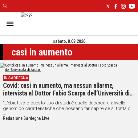
IN
SARDEGNA
sabato, 8.08.2026
CAGLIARI
casi in aumento
SASSARI
NUORO
ORISTANO
SULCIS
IN SARDEGNA
GALLURA
Covid: casi in aumento, ma nessun allarme,
OGLIASTRA
intervista al Dottor Fabio Scarpa dell’Università di
MEDIO
Sassari
"L’obiettivo d questo tipo di studi è quello di cercare a livello
CAMPIDANO
genomico caratteristiche che possano far capire se si tratta di
varianti più o meno pericolose"
Redazione Sardegna Live
ALTRE
NOTIZIE
POLITICA