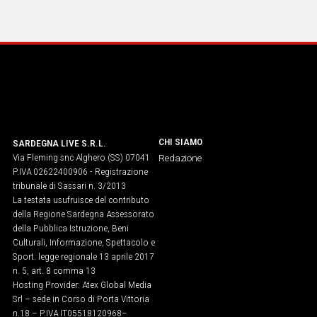
IN
ITALIA
NEL
MONDO
SPORT
EVENTI
STORIE
CHI SIAMO
SARDEGNA LIVE S.R.L.
Via Fleming snc Alghero (SS) 07041
VIDEO
Redazione
P.IVA 02622400906 - Registrazione
tribunale di Sassari n. 3/2013
La testata usufruisce del contributo
Vai
della Regione Sardegna Assessorato
della Pubblica Istruzione, Beni
Culturali, Informazione, Spettacolo e
UNISCITI
Sport. legge regionale 13 aprile 2017
n. 5, art. 8 comma 13
AL CANALE
Hosting Provider: Atex Global Media
Srl – sede in Corso di Porta Vittoria
WHATSAPP
n.18 – P.IVA IT05518120968​–