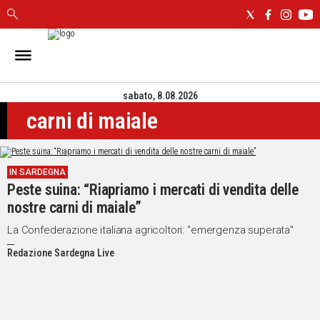
IN
SARDEGNA
sabato, 8.08.2026
CAGLIARI
carni di maiale
SASSARI
NUORO
ORISTANO
IN SARDEGNA
SULCIS
Peste suina: “Riapriamo i mercati di vendita delle
GALLURA
nostre carni di maiale”
OGLIASTRA
MEDIO
La Confederazione italiana agricoltori: "emergenza superata"
CAMPIDANO
Redazione Sardegna Live
ALTRE
NOTIZIE
POLITICA