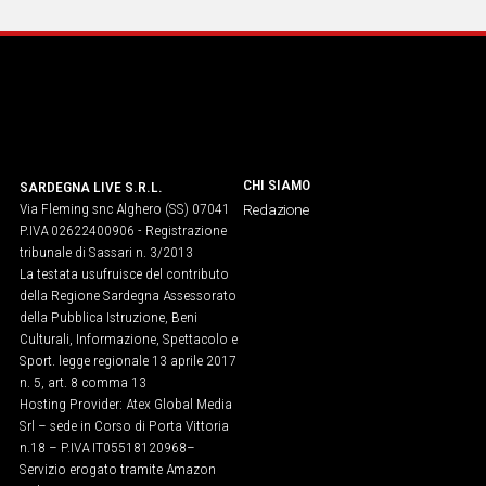
IN
ITALIA
NEL
MONDO
SPORT
EVENTI
STORIE
CHI SIAMO
SARDEGNA LIVE S.R.L.
Via Fleming snc Alghero (SS) 07041
Redazione
P.IVA 02622400906 - Registrazione
VIDEO
tribunale di Sassari n. 3/2013
La testata usufruisce del contributo
della Regione Sardegna Assessorato
Vai
della Pubblica Istruzione, Beni
Culturali, Informazione, Spettacolo e
Sport. legge regionale 13 aprile 2017
n. 5, art. 8 comma 13
UNISCITI
Hosting Provider: Atex Global Media
AL CANALE
Srl – sede in Corso di Porta Vittoria
n.18 – P.IVA IT05518120968​–
WHATSAPP
Servizio erogato tramite Amazon