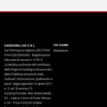
IN
ITALIA
NEL
MONDO
SPORT
EVENTI
STORIE
CHI SIAMO
SARDEGNA LIVE S.R.L.
Via Fleming snc Alghero (SS) 07041
Redazione
VIDEO
P.IVA 02622400906 - Registrazione
tribunale di Sassari n. 3/2013
La testata usufruisce del contributo
Vai
della Regione Sardegna Assessorato
della Pubblica Istruzione, Beni
Culturali, Informazione, Spettacolo e
Sport. legge regionale 13 aprile 2017
UNISCITI
n. 5, art. 8 comma 13
Hosting Provider: Atex Global Media
AL CANALE
Srl – sede in Corso di Porta Vittoria
WHATSAPP
n.18 – P.IVA IT05518120968​–