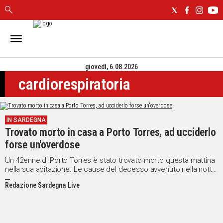
IN
SARDEGNA
giovedì, 6.08.2026
CAGLIARI
cardiorespiratoria
SASSARI
NUORO
ORISTANO
IN SARDEGNA
SULCIS
Trovato morto in casa a Porto Torres, ad ucciderlo
GALLURA
forse un'overdose
OGLIASTRA
MEDIO
Un 42enne di Porto Torres è stato trovato morto questa mattina
nella sua abitazione. Le cause del decesso avvenuto nella notte
CAMPIDANO
sono ancora da chiarire ma, secondo i primi esami, ad uccidere
Redazione Sardegna Live
l'uomo sarebbe stata un'overdose che avrebbe provocato la
fatale crisi cardiorespiratoria.
ALTRE
NOTIZIE
POLITICA