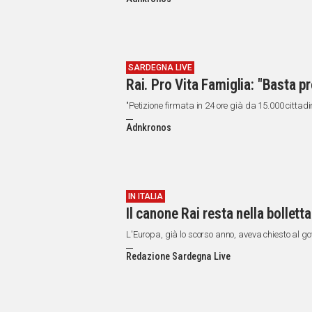
IN
ITALIA
NEL
MONDO
SPORT
SARDEGNA LIVE
Rai. Pro Vita Famiglia: "Basta p
EVENTI
STORIE
"Petizione firmata in 24 ore già da 15.000 cittadi
Adnkronos
VIDEO
Vai
IN ITALIA
Il canone Rai resta nella bollett
UNISCITI
L'Europa, già lo scorso anno, aveva chiesto al go
AL CANALE
Redazione Sardegna Live
WHATSAPP
Social