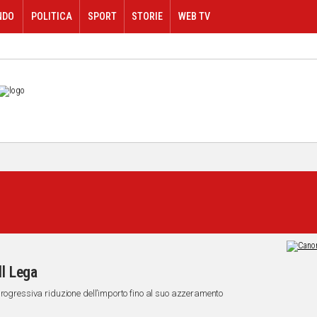
NDO
POLITICA
SPORT
STORIE
WEB TV
dl Lega
progressiva riduzione dell’importo fino al suo azzeramento