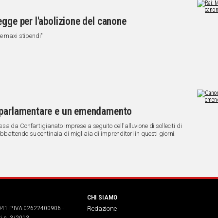
egge per l'abolizione del canone
 e maxi stipendi"
e parlamentare e un emendamento
a da Confartigianato Imprese a seguito dell'alluvione di solleciti di
attendo su centinaia di migliaia di imprenditori in questi giorni.
CHI SIAMO
041 P.IVA 02622400906 -
Redazione
ri n. 3/2013