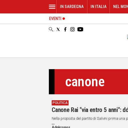
IN SARDEGNA
IN ITALIA
NEL MO
EVENTI
IN
SARDEGNA
CAGLIARI
SASSARI
NUORO
ORISTANO
SULCIS
GALLURA
canone
OGLIASTRA
MEDIO
CAMPIDANO
POLITICA
ALTRE
Canone Rai "via entro 5 anni": d
NOTIZIE
Nella proposta del partito di Salvini prima una 
POLITICA
Adnkronos