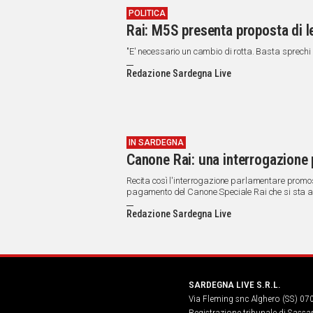
POLITICA
Rai: M5S presenta proposta di l
"E' necessario un cambio di rotta. Basta sprechi
Redazione Sardegna Live
IN SARDEGNA
Canone Rai: una interrogazion
Recita così l'interrogazione parlamentare promoss
pagamento del Canone Speciale Rai che si sta abb
Redazione Sardegna Live
SARDEGNA LIVE S.R.L.
Via Fleming snc Alghero (SS) 07
Registrazione tribunale di Sassa