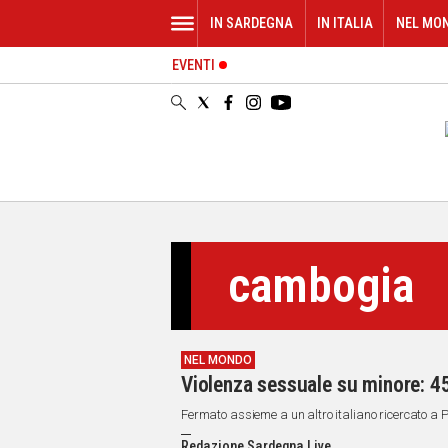
IN SARDEGNA
IN ITALIA
NEL MO
EVENTI
IN
SARDEGNA
CAGLIARI
SASSARI
NUORO
ORISTANO
SULCIS
GALLURA
cambogia
OGLIASTRA
MEDIO
CAMPIDANO
NEL MONDO
ALTRE
Violenza sessuale su minore: 45
NOTIZIE
Fermato assieme a un altro italiano ricercato a
POLITICA
Redazione Sardegna Live