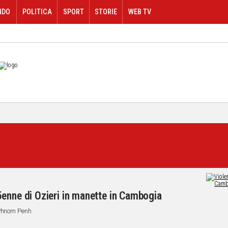
NDO
POLITICA
SPORT
STORIE
WEB TV
enne di Ozieri in manette in Cambogia
 Phnom Penh