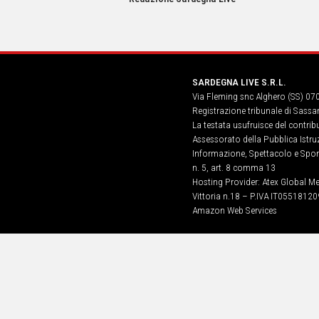
IN
ITALIA
NEL
MONDO
SPORT
SARDEGNA LIVE S.R.L.
EVENTI
Via Fleming snc Alghero (SS) 07
STORIE
Registrazione tribunale di Sassa
La testata usufruisce del contri
VIDEO
Assessorato della Pubblica Istruz
Informazione, Spettacolo e Sport
n. 5, art. 8 comma 13
Vai
Hosting Provider: Atex Global Me
Vittoria n.18 – P.IVA IT05518120
Amazon Web Services
UNISCITI
AL CANALE
WHATSAPP
Social