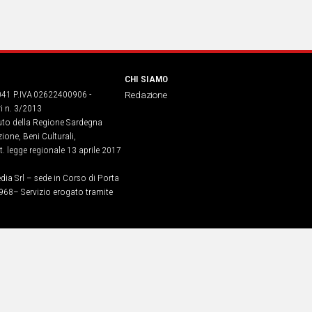
CHI SIAMO
041 P.IVA 02622400906 -
Redazione
ri n. 3/2013
buto della Regione Sardegna
ione, Beni Culturali,
. legge regionale 13 aprile 2017
dia Srl – sede in Corso di Porta
968​– Servizio erogato tramite