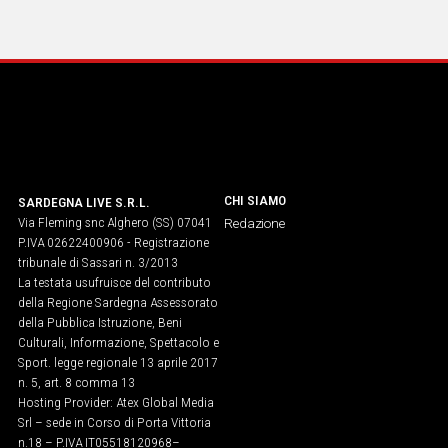
IN
ITALIA
NEL
MONDO
SPORT
EVENTI
STORIE
CHI SIAMO
SARDEGNA LIVE S.R.L.
Via Fleming snc Alghero (SS) 07041
VIDEO
Redazione
P.IVA 02622400906 - Registrazione
tribunale di Sassari n. 3/2013
La testata usufruisce del contributo
Vai
della Regione Sardegna Assessorato
della Pubblica Istruzione, Beni
Culturali, Informazione, Spettacolo e
UNISCITI
Sport. legge regionale 13 aprile 2017
n. 5, art. 8 comma 13
AL CANALE
Hosting Provider: Atex Global Media
Srl – sede in Corso di Porta Vittoria
WHATSAPP
n.18 – P.IVA IT05518120968​–