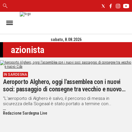
IN
SARDEGNA
sabato, 8.08.2026
CAGLIARI
azionista
SASSARI
NUORO
ORISTANO
SULCIS
IN SARDEGNA
GALLURA
Aeroporto Alghero, oggi l'assemblea con i nuovi
OGLIASTRA
soci: passaggio di consegne tra vecchio e nuovo
MEDIO
Cda
“L'aeroporto di Alghero è salvo, il percorso di messa in
CAMPIDANO
sicurezza della Sogeaal è stato portato a termine con
successo”, ha detto l'assessore dei Trasporti, Massimo Deiana.
Redazione Sardegna Live
ALTRE
NOTIZIE
POLITICA