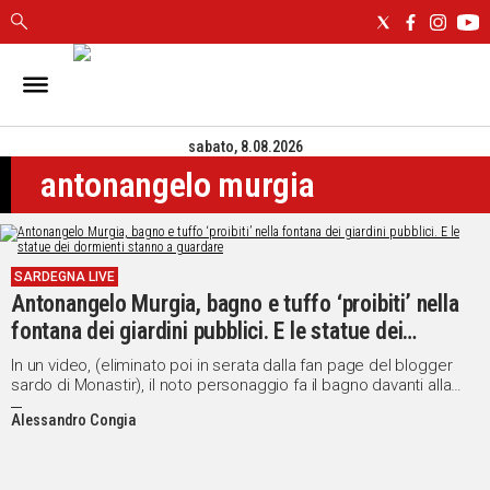
IN
SARDEGNA
sabato, 8.08.2026
CAGLIARI
antonangelo murgia
SASSARI
NUORO
ORISTANO
SULCIS
SARDEGNA LIVE
GALLURA
Antonangelo Murgia, bagno e tuffo ‘proibiti’ nella
OGLIASTRA
fontana dei giardini pubblici. E le statue dei
MEDIO
dormienti stanno a guardare
In un video, (eliminato poi in serata dalla fan page del blogger
CAMPIDANO
sardo di Monastir), il noto personaggio fa il bagno davanti alla
galleria comunale
Alessandro Congia
ALTRE
NOTIZIE
POLITICA