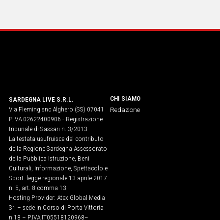
IN
ITALIA
NEL
MONDO
SPORT
EVENTI
STORIE
CHI SIAMO
SARDEGNA LIVE S.R.L.
Via Fleming snc Alghero (SS) 07041
VIDEO
Redazione
P.IVA 02622400906 - Registrazione
tribunale di Sassari n. 3/2013
La testata usufruisce del contributo
Vai
della Regione Sardegna Assessorato
della Pubblica Istruzione, Beni
Culturali, Informazione, Spettacolo e
UNISCITI
Sport. legge regionale 13 aprile 2017
n. 5, art. 8 comma 13
AL CANALE
Hosting Provider: Atex Global Media
Srl – sede in Corso di Porta Vittoria
WHATSAPP
n.18 – P.IVA IT05518120968​–