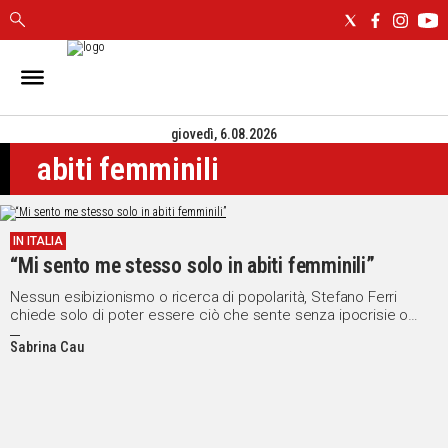
IN
SARDEGNA
giovedì, 6.08.2026
CAGLIARI
abiti femminili
SASSARI
NUORO
ORISTANO
IN ITALIA
SULCIS
“Mi sento me stesso solo in abiti femminili”
GALLURA
OGLIASTRA
Nessun esibizionismo o ricerca di popolarità, Stefano Ferri
chiede solo di poter essere ciò che sente senza ipocrisie o
MEDIO
finzioni
CAMPIDANO
Sabrina Cau
ALTRE
NOTIZIE
POLITICA