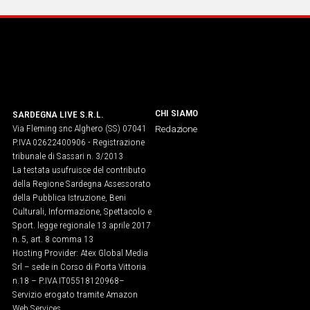
IN
ITALIA
NEL
MONDO
SPORT
EVENTI
CHI SIAMO
SARDEGNA LIVE S.R.L.
STORIE
Via Fleming snc Alghero (SS) 07041
Redazione
P.IVA 02622400906 - Registrazione
VIDEO
tribunale di Sassari n. 3/2013
La testata usufruisce del contributo
della Regione Sardegna Assessorato
della Pubblica Istruzione, Beni
Vai
Culturali, Informazione, Spettacolo e
Sport. legge regionale 13 aprile 2017
n. 5, art. 8 comma 13
UNISCITI
Hosting Provider: Atex Global Media
Srl – sede in Corso di Porta Vittoria
AL CANALE
n.18 – P.IVA IT05518120968​–
WHATSAPP
Servizio erogato tramite Amazon
Web Services