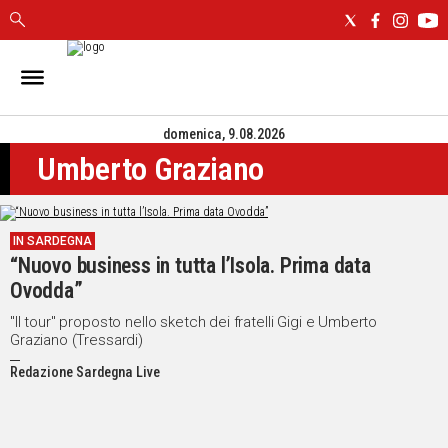
IN
SARDEGNA
domenica, 9.08.2026
CAGLIARI
Umberto Graziano
SASSARI
NUORO
ORISTANO
IN SARDEGNA
SULCIS
“Nuovo business in tutta l’Isola. Prima data
GALLURA
Ovodda”
OGLIASTRA
MEDIO
"Il tour" proposto nello sketch dei fratelli Gigi e Umberto
Graziano (Tressardi)
CAMPIDANO
Redazione Sardegna Live
ALTRE
NOTIZIE
POLITICA