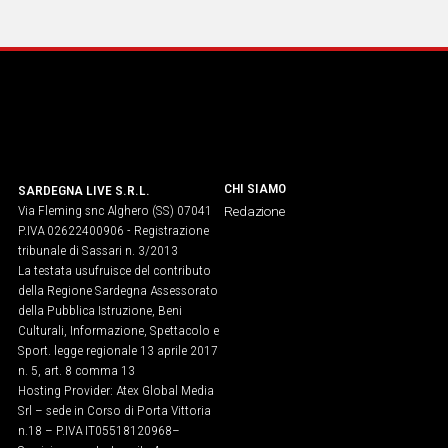
IN
ITALIA
NEL
MONDO
SPORT
EVENTI
STORIE
CHI SIAMO
SARDEGNA LIVE S.R.L.
Via Fleming snc Alghero (SS) 07041
Redazione
VIDEO
P.IVA 02622400906 - Registrazione
tribunale di Sassari n. 3/2013
La testata usufruisce del contributo
Vai
della Regione Sardegna Assessorato
della Pubblica Istruzione, Beni
Culturali, Informazione, Spettacolo e
Sport. legge regionale 13 aprile 2017
UNISCITI
n. 5, art. 8 comma 13
Hosting Provider: Atex Global Media
AL CANALE
Srl – sede in Corso di Porta Vittoria
WHATSAPP
n.18 – P.IVA IT05518120968​–