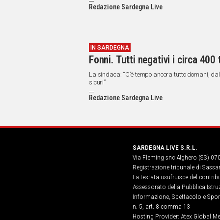
IN
Redazione Sardegna Live
ITALIA
NEL
MONDO
SPORT
IN SARDEGNA
Fonni. Tutti negativi i circa 400
EVENTI
STORIE
La sindaca: “C’è tempo ancora tutto domani, dalle
sicuri”
VIDEO
Redazione Sardegna Live
Vai
SARDEGNA LIVE S.R.L.
Via Fleming snc Alghero (SS) 07
UNISCITI
Registrazione tribunale di Sassa
AL CANALE
La testata usufruisce del contri
Assessorato della Pubblica Istruz
WHATSAPP
Informazione, Spettacolo e Sport
n. 5, art. 8 comma 13
Hosting Provider: Atex Global Me
Social