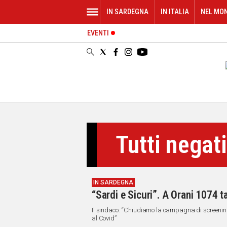
IN SARDEGNA
IN ITALIA
NEL MO
EVENTI
IN
SARDEGNA
CAGLIARI
SASSARI
NUORO
ORISTANO
SULCIS
GALLURA
Tutti negati
OGLIASTRA
MEDIO
CAMPIDANO
IN SARDEGNA
ALTRE
“Sardi e Sicuri”. A Orani 1074 ta
NOTIZIE
Il sindaco: “Chiudiamo la campagna di screening
POLITICA
al Covid”