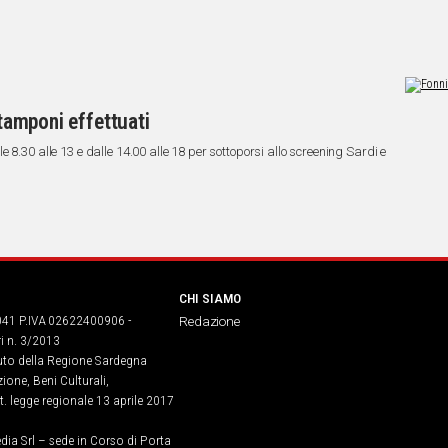
 tamponi effettuati
 8.30 alle 13 e dalle 14.00 alle 18 per sottoporsi allo screening Sardi e
CHI SIAMO
041 P.IVA 02622400906 -
Redazione
ri n. 3/2013
buto della Regione Sardegna
ione, Beni Culturali,
. legge regionale 13 aprile 2017
dia Srl – sede in Corso di Porta