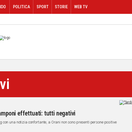
NDO
POLITICA
SPORT
STORIE
WEB TV
vi
mponi effettuati: tutti negativi
 con una notizia confortante, a Orani non sono presenti persone positive