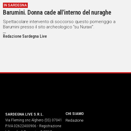
IN SARDEGNA
IN
Barumini. Donna cade all'interno del nuraghe
ITALIA
NEL
Spettacolare intervento di soccorso questo pomeriggio a
Barumini presso il sito archeologico "su Nuraxi".
MONDO
SPORT
Redazione Sardegna Live
EVENTI
STORIE
VIDEO
Vai
UNISCITI
CHI SIAMO
SARDEGNA LIVE S.R.L.
AL CANALE
Via Fleming snc Alghero (SS) 07041
Redazione
WHATSAPP
P.IVA 02622400906 - Registrazione