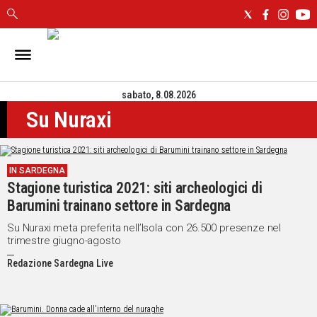
IN
SARDEGNA
sabato, 8.08.2026
CAGLIARI
Su Nuraxi
SASSARI
NUORO
ORISTANO
IN SARDEGNA
SULCIS
Stagione turistica 2021: siti archeologici di
GALLURA
Barumini trainano settore in Sardegna
OGLIASTRA
MEDIO
Su Nuraxi meta preferita nell’Isola con 26.500 presenze nel
trimestre giugno-agosto
CAMPIDANO
Redazione Sardegna Live
ALTRE
NOTIZIE
POLITICA