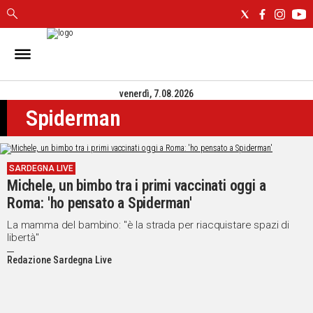
IN
SARDEGNA
venerdì, 7.08.2026
CAGLIARI
Spiderman
SASSARI
NUORO
ORISTANO
SARDEGNA LIVE
SULCIS
Michele, un bimbo tra i primi vaccinati oggi a
GALLURA
Roma: 'ho pensato a Spiderman'
OGLIASTRA
MEDIO
La mamma del bambino: "è la strada per riacquistare spazi di
libertà"
CAMPIDANO
Redazione Sardegna Live
ALTRE
NOTIZIE
POLITICA