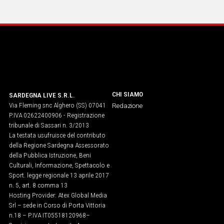
IN
ITALIA
NEL
MONDO
SPORT
EVENTI
STORIE
CHI SIAMO
SARDEGNA LIVE S.R.L.
Via Fleming snc Alghero (SS) 07041
Redazione
VIDEO
P.IVA 02622400906 - Registrazione
tribunale di Sassari n. 3/2013
La testata usufruisce del contributo
Vai
della Regione Sardegna Assessorato
della Pubblica Istruzione, Beni
Culturali, Informazione, Spettacolo e
Sport. legge regionale 13 aprile 2017
UNISCITI
n. 5, art. 8 comma 13
Hosting Provider: Atex Global Media
AL CANALE
Srl – sede in Corso di Porta Vittoria
WHATSAPP
n.18 – P.IVA IT05518120968​–