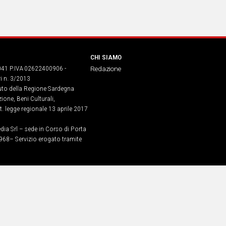
CHI SIAMO
041 P.IVA 02622400906 -
Redazione
ri n. 3/2013
buto della Regione Sardegna
ione, Beni Culturali,
. legge regionale 13 aprile 2017
dia Srl – sede in Corso di Porta
968​– Servizio erogato tramite