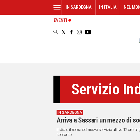
IN SARDEGNA
IN ITALIA
NEL MO
EVENTI
IN
SARDEGNA
CAGLIARI
SASSARI
NUORO
ORISTANO
SULCIS
GALLURA
Servizio In
OGLIASTRA
MEDIO
CAMPIDANO
IN SARDEGNA
ALTRE
Arriva a Sassari un mezzo di soc
NOTIZIE
India è il nome del nuovo servizio attivo 12 ore a
POLITICA
soccorso