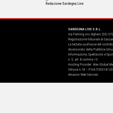
IN
Redazione Sardegna Live
ITALIA
NEL
MONDO
SPORT
SARDEGNA LIVE S.R.L.
EVENTI
Via Fleming snc Alghero (SS) 07
STORIE
Registrazione tribunale di Sassa
La testata usufruisce del contri
VIDEO
Assessorato della Pubblica Istruz
Informazione, Spettacolo e Sport
n. 5, art. 8 comma 13
Vai
Hosting Provider: Atex Global Me
Vittoria n.18 – P.IVA IT05518120
Amazon Web Services
UNISCITI
AL CANALE
WHATSAPP
Social