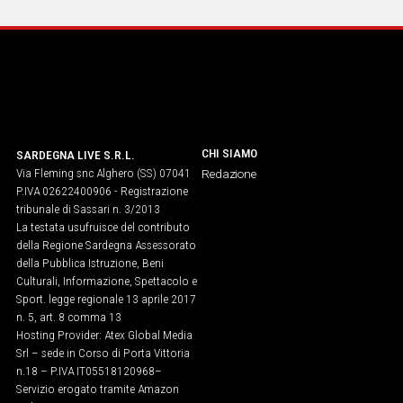
IN
ITALIA
NEL
MONDO
SPORT
EVENTI
STORIE
CHI SIAMO
SARDEGNA LIVE S.R.L.
Via Fleming snc Alghero (SS) 07041
Redazione
P.IVA 02622400906 - Registrazione
VIDEO
tribunale di Sassari n. 3/2013
La testata usufruisce del contributo
della Regione Sardegna Assessorato
Vai
della Pubblica Istruzione, Beni
Culturali, Informazione, Spettacolo e
Sport. legge regionale 13 aprile 2017
n. 5, art. 8 comma 13
UNISCITI
Hosting Provider: Atex Global Media
AL CANALE
Srl – sede in Corso di Porta Vittoria
n.18 – P.IVA IT05518120968​–
WHATSAPP
Servizio erogato tramite Amazon