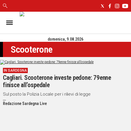
IN
SARDEGNA
domenica, 9.08.2026
CAGLIARI
Scooterone
SASSARI
NUORO
ORISTANO
IN SARDEGNA
SULCIS
Cagliari. Scooterone investe pedone: 79enne
GALLURA
finisce all’ospedale
OGLIASTRA
MEDIO
Sul posto la Polizia Locale per i rilievi di legge
CAMPIDANO
Redazione Sardegna Live
ALTRE
NOTIZIE
POLITICA