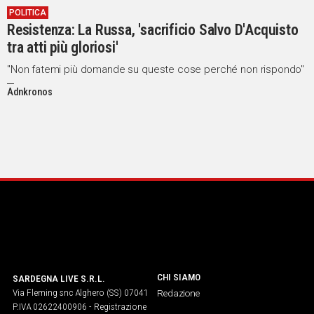
POLITICA
IN
Resistenza: La Russa, 'sacrificio Salvo D'Acquisto
ITALIA
tra atti più gloriosi'
NEL
MONDO
"Non fatemi più domande su queste cose perché non rispondo"
SPORT
Adnkronos
EVENTI
STORIE
VIDEO
Vai
UNISCITI
AL CANALE
CHI SIAMO
SARDEGNA LIVE S.R.L.
Via Fleming snc Alghero (SS) 07041
Redazione
WHATSAPP
P.IVA 02622400906 - Registrazione