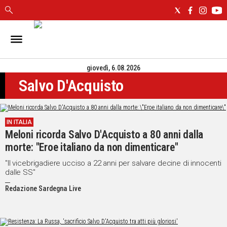
IN
SARDEGNA
giovedì, 6.08.2026
CAGLIARI
Salvo D'Acquisto
SASSARI
NUORO
ORISTANO
IN ITALIA
SULCIS
Meloni ricorda Salvo D'Acquisto a 80 anni dalla
GALLURA
morte: "Eroe italiano da non dimenticare"
OGLIASTRA
MEDIO
"Il vicebrigadiere ucciso a 22 anni per salvare decine di innocenti
dalle SS"
CAMPIDANO
Redazione Sardegna Live
ALTRE
NOTIZIE
POLITICA