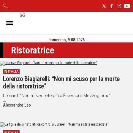
IN
SARDEGNA
domenica, 9.08.2026
CAGLIARI
Ristoratrice
SASSARI
NUORO
ORISTANO
IN ITALIA
SULCIS
Lorenzo Biagiarelli: “Non mi scuso per la morte
GALLURA
della ristoratrice”
OGLIASTRA
MEDIO
Lo chef: “Non mi vedrete più a È sempre Mezzogiorno”
CAMPIDANO
Alessandra Leo
ALTRE
NOTIZIE
POLITICA