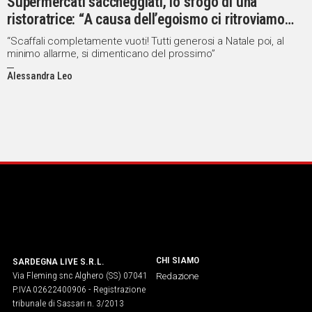
Supermercati saccheggiati, lo sfogo di una
ristoratrice: “A causa dell’egoismo ci ritroviamo
Social
senza materie prime per lavorare”
“Scaffali completamente vuoti! Tutti generosi a Natale poi, al
minimo allarme, si dimenticano del prossimo”
Alessandra Leo
CHI SIAMO
SARDEGNA LIVE S.R.L.
Via Fleming snc Alghero (SS) 07041
Redazione
P.IVA 02622400906 - Registrazione
tribunale di Sassari n. 3/2013