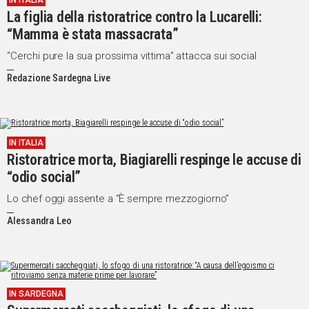
IN ITALIA
La figlia della ristoratrice contro la Lucarelli:
IN
ITALIA
“Mamma è stata massacrata”
NEL
“Cerchi pure la sua prossima vittima” attacca sui social
MONDO
Redazione Sardegna Live
SPORT
EVENTI
STORIE
IN ITALIA
VIDEO
Ristoratrice morta, Biagiarelli respinge le accuse di
“odio social”
Lo chef oggi assente a “È sempre mezzogiorno”
Vai
Alessandra Leo
UNISCITI
AL CANALE
WHATSAPP
IN SARDEGNA