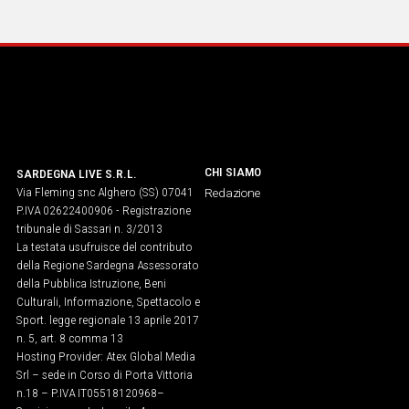
IN
ITALIA
NEL
MONDO
SPORT
EVENTI
STORIE
CHI SIAMO
SARDEGNA LIVE S.R.L.
Via Fleming snc Alghero (SS) 07041
Redazione
VIDEO
P.IVA 02622400906 - Registrazione
tribunale di Sassari n. 3/2013
La testata usufruisce del contributo
Vai
della Regione Sardegna Assessorato
della Pubblica Istruzione, Beni
Culturali, Informazione, Spettacolo e
Sport. legge regionale 13 aprile 2017
UNISCITI
n. 5, art. 8 comma 13
Hosting Provider: Atex Global Media
AL CANALE
Srl – sede in Corso di Porta Vittoria
WHATSAPP
n.18 – P.IVA IT05518120968​–