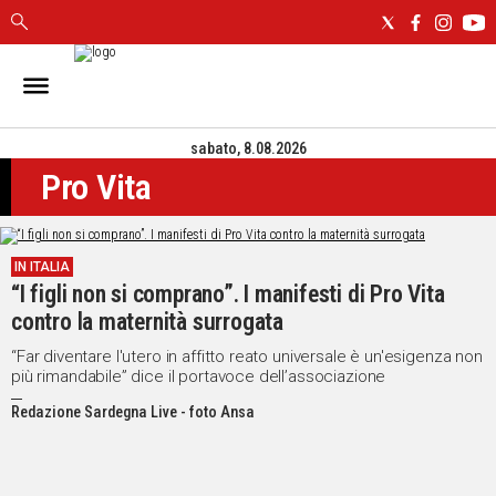
IN
SARDEGNA
sabato, 8.08.2026
CAGLIARI
Pro Vita
SASSARI
NUORO
ORISTANO
IN ITALIA
SULCIS
“I figli non si comprano”. I manifesti di Pro Vita
GALLURA
contro la maternità surrogata
OGLIASTRA
MEDIO
“Far diventare l'utero in affitto reato universale è un'esigenza non
più rimandabile” dice il portavoce dell’associazione
CAMPIDANO
Redazione Sardegna Live - foto Ansa
ALTRE
NOTIZIE
POLITICA