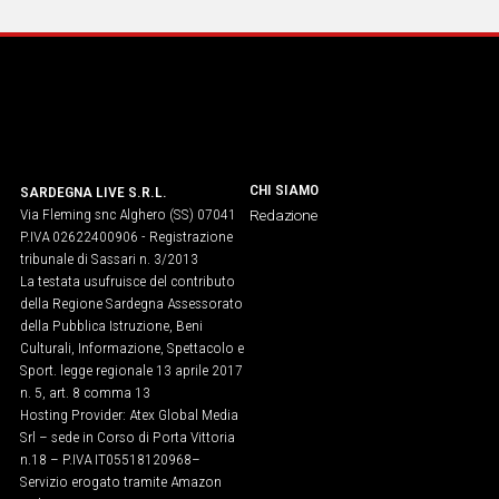
IN
ITALIA
NEL
MONDO
SPORT
EVENTI
STORIE
CHI SIAMO
SARDEGNA LIVE S.R.L.
Via Fleming snc Alghero (SS) 07041
Redazione
P.IVA 02622400906 - Registrazione
VIDEO
tribunale di Sassari n. 3/2013
La testata usufruisce del contributo
della Regione Sardegna Assessorato
Vai
della Pubblica Istruzione, Beni
Culturali, Informazione, Spettacolo e
Sport. legge regionale 13 aprile 2017
n. 5, art. 8 comma 13
UNISCITI
Hosting Provider: Atex Global Media
AL CANALE
Srl – sede in Corso di Porta Vittoria
n.18 – P.IVA IT05518120968​–
WHATSAPP
Servizio erogato tramite Amazon