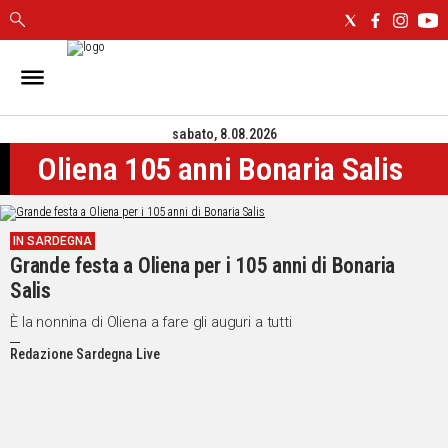
IN
SARDEGNA
sabato, 8.08.2026
CAGLIARI
Oliena 105 anni Bonaria Salis
SASSARI
NUORO
ORISTANO
IN SARDEGNA
SULCIS
Grande festa a Oliena per i 105 anni di Bonaria
GALLURA
Salis
OGLIASTRA
MEDIO
È la nonnina di Oliena a fare gli auguri a tutti
CAMPIDANO
Redazione Sardegna Live
ALTRE
NOTIZIE
POLITICA