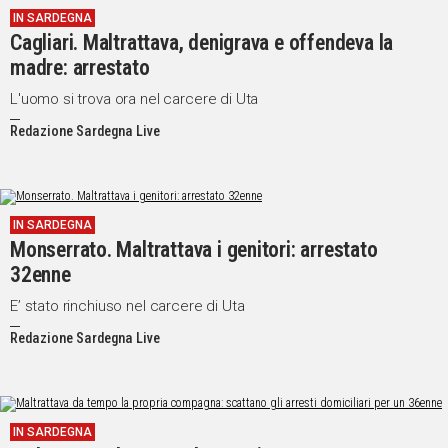
IN SARDEGNA
IN
Cagliari. Maltrattava, denigrava e offendeva la
ITALIA
madre: arrestato
NEL
MONDO
L'uomo si trova ora nel carcere di Uta
SPORT
Redazione Sardegna Live
EVENTI
STORIE
VIDEO
IN SARDEGNA
Monserrato. Maltrattava i genitori: arrestato
32enne
Vai
E’ stato rinchiuso nel carcere di Uta
Redazione Sardegna Live
UNISCITI
AL CANALE
WHATSAPP
IN SARDEGNA