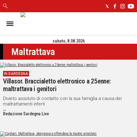
IN
SARDEGNA
sabato, 8.08.2026
CAGLIARI
Maltrattava
SASSARI
NUORO
ORISTANO
IN SARDEGNA
SULCIS
Villasor. Braccialetto elettronico a 25enne:
GALLURA
maltrattava i genitori
OGLIASTRA
MEDIO
Divieto assoluto di contatto con la sua famiglia a causa dei
maltrattamenti inferti
CAMPIDANO
Redazione Sardegna Live
ALTRE
NOTIZIE
POLITICA