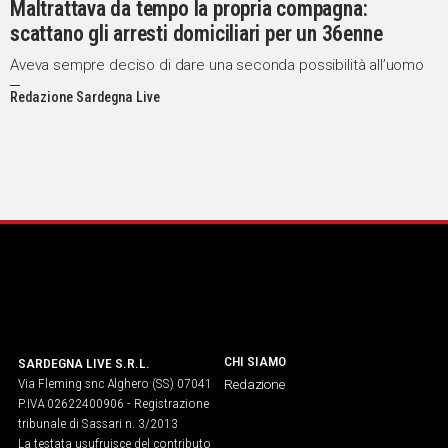
Maltrattava da tempo la propria compagna:
scattano gli arresti domiciliari per un 36enne
Social
Aveva sempre deciso di dare una seconda possibilità all’uomo
Redazione Sardegna Live
CHI SIAMO
SARDEGNA LIVE S.R.L.
Via Fleming snc Alghero (SS) 07041
Redazione
P.IVA 02622400906 - Registrazione
tribunale di Sassari n. 3/2013
La testata usufruisce del contributo