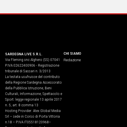
IN
ITALIA
NEL
MONDO
SPORT
EVENTI
STORIE
CHI SIAMO
SARDEGNA LIVE S.R.L.
Via Fleming snc Alghero (SS) 07041
Redazione
VIDEO
P.IVA 02622400906 - Registrazione
tribunale di Sassari n. 3/2013
La testata usufruisce del contributo
Vai
della Regione Sardegna Assessorato
della Pubblica Istruzione, Beni
Culturali, Informazione, Spettacolo e
Sport. legge regionale 13 aprile 2017
UNISCITI
n. 5, art. 8 comma 13
Hosting Provider: Atex Global Media
AL CANALE
Srl – sede in Corso di Porta Vittoria
WHATSAPP
n.18 – P.IVA IT05518120968​–