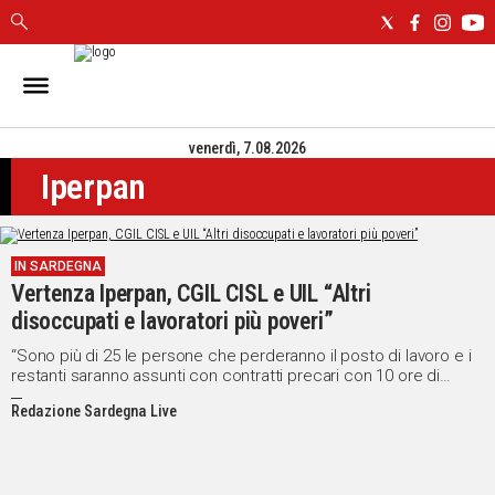
IN
SARDEGNA
venerdì, 7.08.2026
CAGLIARI
Iperpan
SASSARI
NUORO
ORISTANO
IN SARDEGNA
SULCIS
Vertenza Iperpan, CGIL CISL e UIL “Altri
GALLURA
disoccupati e lavoratori più poveri”
OGLIASTRA
MEDIO
“Sono più di 25 le persone che perderanno il posto di lavoro e i
restanti saranno assunti con contratti precari con 10 ore di
CAMPIDANO
lavoro in meno a settimana”
Redazione Sardegna Live
ALTRE
NOTIZIE
POLITICA